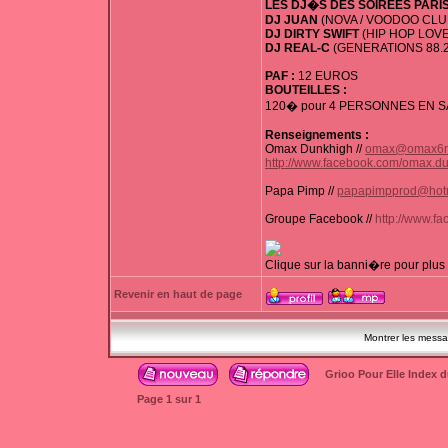
LES DJ�S DES SOIREES PARIS
DJ JUAN
(NOVA / VOODOO CLUB
DJ DIRTY SWIFT
(HIP HOP LOVE
DJ REAL-C
(GENERATIONS 88.2
PAF :
12 EUROS
BOUTEILLES :
120� pour 4 PERSONNES EN S
Renseignements :
Omax Dunkhigh //
omax@omax6
http://www.facebook.com/omax.d
Papa Pimp //
papapimpprod@hot
Groupe Facebook //
http://www.
Clique sur la banni�re pour plus d
Revenir en haut de page
Montrer les mess
Grioo Pour Elle Index 
Page
1
sur
1