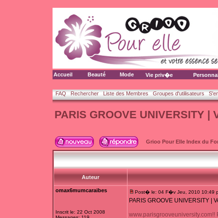
Accueil
Beauté
Mode
Vie priv�e
Personna
FAQ
Rechercher
Liste des Membres
Groupes d'utilisateurs
S'e
PARIS GROOVE UNIVERSITY | Ven
Grioo Pour Elle Index du F
Auteur
omax6mumcaraibes
Post� le: 04 F�v Jeu, 2010 10:49 
PARIS GROOVE UNIVERSITY | Ven 
Inscrit le: 22 Oct 2008
www.parisgrooveuniversity.com!
Messages: 119