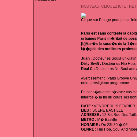
NOUVEAU: CLIQUEZ ICI ET RE
Clique sur l'image pour plus d'info
Paris est sans conteste la capi
urbaines Paris m�ritait de pos
[b]Apr�s le succ�s de la 1�re
l��gide des meilleurs professe
Juan :
Docteur es Soul/Funk/lati
Dirty Swift :
Docteur es Hip Hop, 
Real C :
Docteur es Nu Soul and A
Avertissement : Paris Groove Uni
notre prestigieux programme.
En cons�quence r�visez vos class
Interros � la fin du cours, les 
DATE :
VENDREDI 19 FEVRIER
LIEU :
SCENE BASTILLE
ADRESSE :
12 Bis Rue Des Taill
METRO :
M� Bastille
HORAIRE :
De 23h30 � 06h
GENRE :
Hip Hop, Soul And More