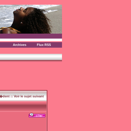
Archives
Flux RSS
c�dent
::
Voir le sujet suivant