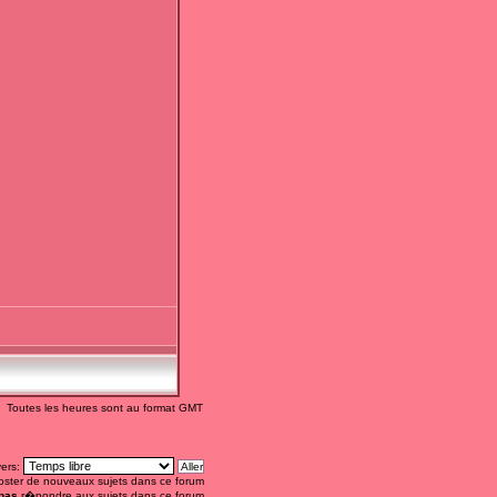
Toutes les heures sont au format GMT
vers:
ster de nouveaux sujets dans ce forum
pas
r�pondre aux sujets dans ce forum