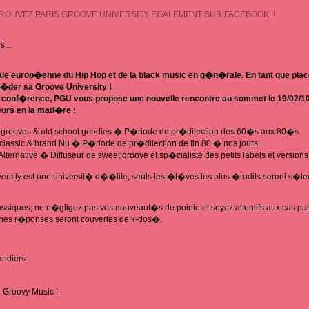
TROUVEZ PARIS GROOVE UNIVERSITY EGALEMENT SUR FACEBOOK !!
s...
tale europ�enne du Hip Hop et de la black music en g�n�rale. En tant que plac
s�der sa Groove University !
 conf�rence, PGU vous propose une nouvelle rencontre au sommet le 19/02/1
urs en la mati�re :
n grooves & old school goodies � P�riode de pr�dilection des 60�s aux 80�s.
classic & brand Nu � P�riode de pr�dilection de fin 80 � nos jours.
lternative � Diffuseur de sweet groove et sp�cialiste des petits labels et versions
versity est une universit� d��lite, seuls les �l�ves les plus �rudits seront s�l
iques, ne n�gligez pas vos nouveaut�s de pointe et soyez attentifs aux cas part
bonnes r�ponses seront couvertes de k-dos�.
andiers
 Groovy Music !