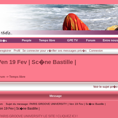
People
Temps libre
GPE TV
Forum
Entre nous
lit�s
nregistrer
Profil
Se connecter pour v�rifier ses messages priv�s
Connexion
 19 Fev | Sc�ne Bastille |
orum
->
Temps libre
Voir le sujet pr�
Message
pm
Sujet du message: PARIS GROOVE UNIVERSITY | Ven 19 Fev | Sc�ne Bastille |
19 Fev | Sc�ne Bastille |
! PARIS GROOVE UNIVERSITY LE SITE ! CLIQUEZ ICI !