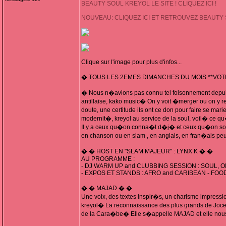
BEAUTY SOUL KREYOL LE SITE ! CLIQUEZ ICI !
NOUVEAU: CLIQUEZ ICI ET RETROUVEZ BEAUTY
Clique sur l'image pour plus d'infos...
� TOUS LES 2EMES DIMANCHES DU MOIS **VOT
� Nous n�avions pas connu tel foisonnement depui
antillaise, kako music� On y voit �merger ou on y
doute, une certitude ils ont ce don pour faire se mari
modernit�, kreyol au service de la soul, voil� ce qu
Il y a ceux qu�on conna�t d�j� et ceux qu�on souha
en chanson ou en slam , en anglais, en fran�ais peu
� � HOST EN "SLAM MAJEUR" : LYNX K � �
AU PROGRAMME :
- DJ WARM UP and CLUBBING SESSION : SOUL,
- EXPOS ET STANDS : AFRO and CARIBEAN - FOOD
� � MAJAD � �
Une voix, des textes inspir�s, un charisme impress
kreyol� La reconnaissance des plus grands de Jocel
de la Cara�be� Elle s�appelle MAJAD et elle nous 