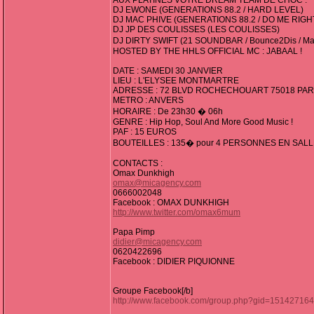
AUX PLATINES VOTRE DREAM TEAM DE CHOC :
DJ EWONE (GENERATIONS 88.2 / HARD LEVEL)
DJ MAC PHIVE (GENERATIONS 88.2 / DO ME RIGH
DJ JP DES COULISSES (LES COULISSES)
DJ DIRTY SWIFT (21 SOUNDBAR / Bounce2Dis / Ma
HOSTED BY THE HHLS OFFICIAL MC : JABAAL !
DATE : SAMEDI 30 JANVIER
LIEU : L'ELYSEE MONTMARTRE
ADRESSE : 72 BLVD ROCHECHOUART 75018 PAR
METRO : ANVERS
HORAIRE : De 23h30 � 06h
GENRE : Hip Hop, Soul And More Good Music !
PAF : 15 EUROS
BOUTEILLES : 135� pour 4 PERSONNES EN SAL
CONTACTS :
Omax Dunkhigh
omax@micagency.com
0666002048
Facebook : OMAX DUNKHIGH
http://www.twitter.com/omax6mum
Papa Pimp
didier@micagency.com
0620422696
Facebook : DIDIER PIQUIONNE
Groupe Facebook[/b]
http://www.facebook.com/group.php?gid=15142716