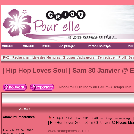
Accueil
Beauté
Mode
Peo
Vie priv�e
Personnalit�s
FAQ
Rechercher
Liste des Membres
Groupes d'utilisateurs
S'enregistrer
Profil
Se 
| Hip Hop Loves Soul | Sam 30 Janvier @ E
Grioo Pour Elle Index du Forum
->
Temps libre
Auteur
omax6mumcaraibes
Post� le: 11 Jan Lun, 2010 6:43 pm
Sujet du message: | 
| Hip Hop Loves Soul | Sam 30 Janvier @ Elysee Mon
Inscrit le: 22 Oct 2008
www.hiphoplovessoul.fr !!
Messages: 119