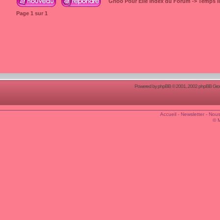
Grioo Pour Elle Index du Forum
->
Temps l
Page
1
sur
1
Powered by
phpBB
© 2001, 2002 phpBB Group
Accueil
-
Newsletter
-
Nous
© 