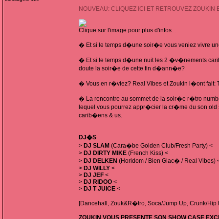
NOUVEAU: CLIQUEZ ICI ET RETROUVEZ ZOUKIN 
Clique sur l'image pour plus d'infos...
� Et si le temps d�une soir�e vous veniez vivre un
� Et si le temps d�une nuit les 2 �v�nements cari
doute la soir�e de cette fin d�ann�e?
� Vous en r�viez? Real Vibes et Zoukin l�ont fa
� La rencontre au sommet de la soir�e r�tro numbe
lequel vous pourrez appr�cier la cr�me du son old s
carib�ens & us.
DJ�S
>
DJ SLAM
(Cara�be Golden Club/Fresh Party) <
>
DJ DIRTY MIKE
(French Kiss) <
>
DJ DELKEN
(Horidom / Bien Glac� / Real Vibes) 
>
DJ WILLY
<
>
DJ JEF
<
>
DJ RIDOO
<
>
DJ T JUICE
<
[Dancehall, Zouk&R�tro, Soca/Jump Up, Crunk/Hip
ZOUKIN VOUS PRESENTE SON SHOW CASE EXCE