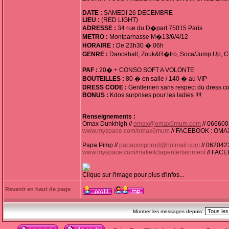
DATE :
SAMEDI 26 DECEMBRE
LIEU :
(RED LIGHT)
ADRESSE :
34 rue du D�part 75015 Paris
METRO :
Montparnasse M�13/6/4/12
HORAIRE :
De 23h30 � 06h
GENRE :
Dancehall, Zouk&R�tro, Soca/Jump Up, Cr
PAF :
20� + CONSO SOFT A VOLONTE
BOUTEILLES :
80 � en salle / 140 � au VIP
DRESS CODE :
Gentlemen sans respect du dress co
BONUS :
Kdos surprises pour les ladies !!!!
Renseignements :
Omax Dunkhigh //
omax@omax6mum.com
// 06660
www.myspace.com/omax6mum
// FACEBOOK : OM
Papa Pimp //
papapimpprod@hotmail.com
// 062042
www.myspace.com/makeitclapentertainment
// FACE
Clique sur l'image pour plus d'infos...
Revenir en haut de page
Montrer les messages depuis: