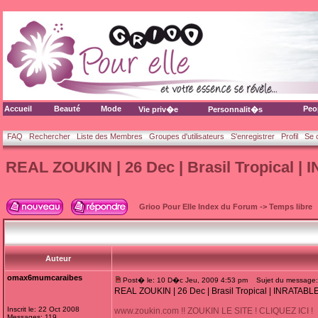
Accueil
Beauté
Mode
Peo
Vie priv�e
Personnalit�s
FAQ
Rechercher
Liste des Membres
Groupes d'utilisateurs
S'enregistrer
Profil
Se 
REAL ZOUKIN | 26 Dec | Brasil Tropical |
Grioo Pour Elle Index du Forum
->
Temps libre
Auteur
omax6mumcaraibes
Post� le: 10 D�c Jeu, 2009 4:53 pm
Sujet du message: R
REAL ZOUKIN | 26 Dec | Brasil Tropical | INRATABLE
Inscrit le: 22 Oct 2008
www.zoukin.com !! ZOUKIN LE SITE ! CLIQUEZ ICI !
Messages: 119