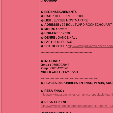
pr�venu�
� [b]RENSEIGNEMENTS :
�
DATE :
01 DECEMBRE 2003
�
LIEU :
ELYSEE MONTMARTRE
�
ADRESSE :
72 BOULEVARD ROCHECHOUART P
�
METRO :
Anvers
�
HORAIRE :
19h30
�
GENRE :
DANCE HALL
�
PAF :
28,60 EUROS
�
SITE OFFICIEL :
http://www.vybzkartelconcert.com
*****************************************
�
INFOLINE :
Omax :
0666002048
Pimp :
0620422696
Make It Clap :
0142432221
**********************************************
� PLACES DISPONIBLES EN FNAC, VIRGIN, AU
�
RESA FNAC :
http://www.fnacspectacles.com/place-spectacle/m
�
RESA TICKENET :
http://www.ticketnet.fr/shop/fr/manif.asp?idmanif=1