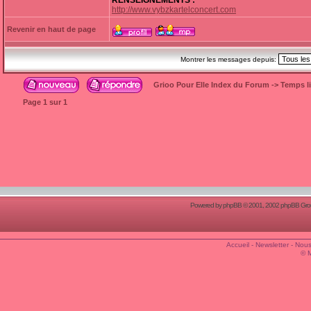
RENSEIGNEMENTS :
http://www.vybzkartelconcert.com
Revenir en haut de page
Montrer les messages depuis:
Grioo Pour Elle Index du Forum
->
Temps l
Page
1
sur
1
Powered by
phpBB
© 2001, 2002 phpBB Group
Accueil
-
Newsletter
-
Nous
© 