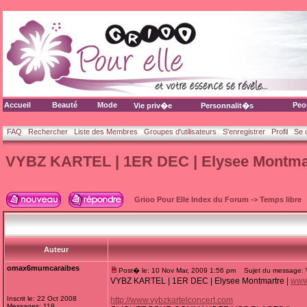
Accueil
Beauté
Mode
Peo
Vie priv�e
Personnalit�s
FAQ
Rechercher
Liste des Membres
Groupes d'utilisateurs
S'enregistrer
Profil
Se 
VYBZ KARTEL | 1ER DEC | Elysee Montmar
Grioo Pour Elle Index du Forum
->
Temps libre
Auteur
omax6mumcaraibes
Post� le: 10 Nov Mar, 2009 1:56 pm
Sujet du message: V
VYBZ KARTEL | 1ER DEC | Elysee Montmartre |
www.
Inscrit le: 22 Oct 2008
http://www.vybzkartelconcert.com
Messages: 119