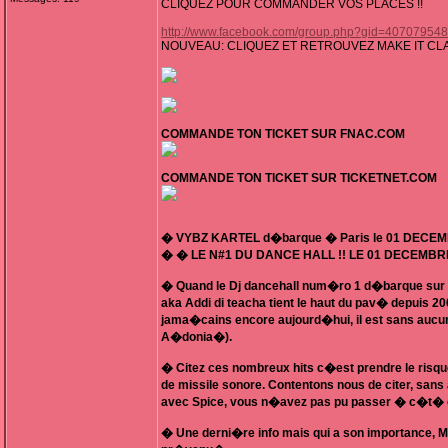
CLIQUEZ POUR COMMANDER VOS PLACES !!
http://www.facebook.com/group.php?gid=40707954
NOUVEAU: CLIQUEZ ET RETROUVEZ MAKE IT CL
COMMANDE TON TICKET SUR FNAC.COM
COMMANDE TON TICKET SUR TICKETNET.COM
� VYBZ KARTEL d�barque � Paris le 01 DECE
� � LE N#1 DU DANCE HALL !! LE 01 DECEMBRE
� Quand le Dj dancehall num�ro 1 d�barque sur Pa
aka Addi di teacha tient le haut du pav� depuis 
jama�cains encore aujourd�hui, il est sans aucun 
A�donia�).
� Citez ces nombreux hits c�est prendre le risqu
de missile sonore. Contentons nous de citer, s
avec Spice, vous n�avez pas pu passer � c�t� 
� Une derni�re info mais qui a son importance, Mr