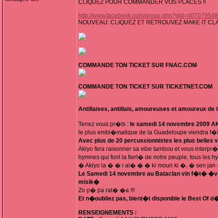
CLIQUEZ POUR COMMANDER VOS PLACES !!
http://www.facebook.com/group.php?gid=40707954
NOUVEAU: CLIQUEZ ET RETROUVEZ MAKE IT CL
COMMANDE TON TICKET SUR FNAC.COM
COMMANDE TON TICKET SUR TICKETNET.COM
Antillaises, antillais, amoureuses et amoureux de la
Tenez vous pr�ts :
le samedi 14 novembre 2009 A
le plus embl�matique de la Guadeloupe viendra f�te
Avec plus de 20 percussionnistes les plus belles 
Akiyo fera raisonner sa vibe tambou et vous interpr�
hymnes qui font la fiert� de notre peuple, tous les h
� Akiyo la � � i al� � � ki moun ki �, � sen jan
Le Samedi 14 novembre au Bataclan vin f�t� �v� 
misik�
Zo p� pa rat� �a !!!
Et n�oubliez pas, bient�t disponible le Best Of 
RENSEIGNEMENTS :