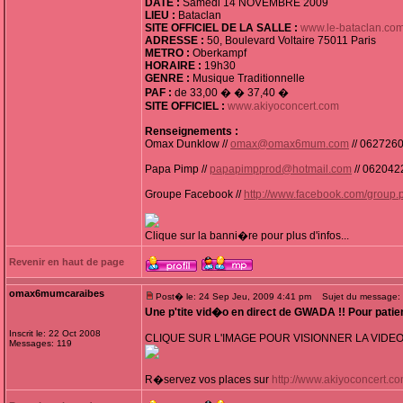
DATE :
Samedi 14 NOVEMBRE 2009
LIEU :
Bataclan
SITE OFFICIEL DE LA SALLE :
www.le-bataclan.co
ADRESSE :
50, Boulevard Voltaire 75011 Paris
METRO :
Oberkampf
HORAIRE :
19h30
GENRE :
Musique Traditionnelle
PAF :
de 33,00 � � 37,40 �
SITE OFFICIEL :
www.akiyoconcert.com
Renseignements :
Omax Dunklow //
omax@omax6mum.com
// 0627260
Papa Pimp //
papapimpprod@hotmail.com
// 062042
Groupe Facebook //
http://www.facebook.com/grou
Clique sur la banni�re pour plus d'infos...
Revenir en haut de page
omax6mumcaraibes
Post� le: 24 Sep Jeu, 2009 4:41 pm
Sujet du message:
Une p'tite vid�o en direct de GWADA !! Pour pa
Inscrit le: 22 Oct 2008
CLIQUE SUR L'IMAGE POUR VISIONNER LA VIDEO 
Messages: 119
R�servez vos places sur
http://www.akiyoconcert.c