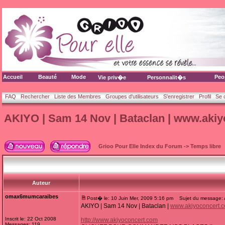
Accueil
Beauté
Mode
Peo
Vie priv�e
Personnalit�s
FAQ
Rechercher
Liste des Membres
Groupes d'utilisateurs
S'enregistrer
Profil
Se 
AKIYO | Sam 14 Nov | Bataclan | www.aki
Grioo Pour Elle Index du Forum
->
Temps libre
Auteur
omax6mumcaraibes
Post� le: 10 Juin Mer, 2009 5:16 pm
Sujet du message: A
AKIYO | Sam 14 Nov | Bataclan |
www.akiyoconcert.
Inscrit le: 22 Oct 2008
http://www.akiyoconcert.com
Messages: 119