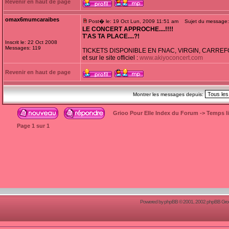
Revenir en haut de page
omax6mumcaraibes
Post� le: 19 Oct Lun, 2009 11:51 am
Sujet du message:
LE CONCERT APPROCHE....!!!!
T'AS TA PLACE....?!
Inscrit le: 22 Oct 2008
Messages: 119
TICKETS DISPONIBLE EN FNAC, VIRGIN, CARREF
et sur le site officiel :
www.akiyoconcert.com
Revenir en haut de page
Montrer les messages depuis:
Grioo Pour Elle Index du Forum
->
Temps l
Page
1
sur
1
Powered by
phpBB
© 2001, 2002 phpBB Group