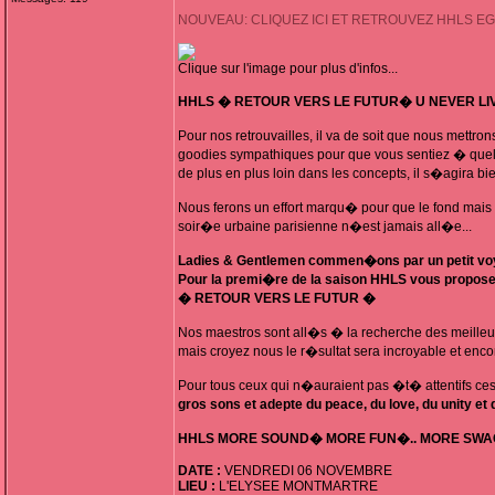
NOUVEAU: CLIQUEZ ICI ET RETROUVEZ HHLS E
Clique sur l'image pour plus d'infos...
HHLS � RETOUR VERS LE FUTUR� U NEVER LIV
Pour nos retrouvailles, il va de soit que nous mettr
goodies sympathiques pour que vous sentiez � quel 
de plus en plus loin dans les concepts, il s�agira 
Nous ferons un effort marqu� pour que le fond mai
soir�e urbaine parisienne n�est jamais all�e...
Ladies & Gentlemen commen�ons par un petit voy
Pour la premi�re de la saison HHLS vous propos
� RETOUR VERS LE FUTUR �
Nos maestros sont all�s � la recherche des meilleu
mais croyez nous le r�sultat sera incroyable et enco
Pour tous ceux qui n�auraient pas �t� attentifs ces
gros sons et adepte du peace, du love, du unity 
HHLS MORE SOUND� MORE FUN�.. MORE SWAG
DATE :
VENDREDI 06 NOVEMBRE
LIEU :
L'ELYSEE MONTMARTRE