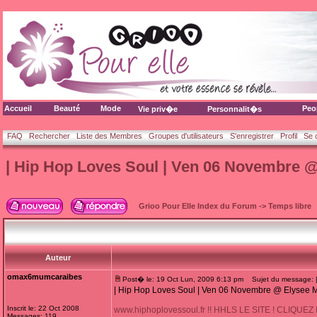
Accueil
Beauté
Mode
Peo
Vie priv�e
Personnalit�s
FAQ
Rechercher
Liste des Membres
Groupes d'utilisateurs
S'enregistrer
Profil
Se 
| Hip Hop Loves Soul | Ven 06 Novembre @
Grioo Pour Elle Index du Forum
->
Temps libre
Auteur
omax6mumcaraibes
Post� le: 19 Oct Lun, 2009 6:13 pm
Sujet du message: |
| Hip Hop Loves Soul | Ven 06 Novembre @ Elysee M
Inscrit le: 22 Oct 2008
www.hiphoplovessoul.fr !! HHLS LE SITE ! CLIQUEZ I
Messages: 119