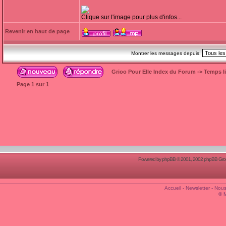
Clique sur l'image pour plus d'infos...
Revenir en haut de page
Montrer les messages depuis:
Grioo Pour Elle Index du Forum
->
Temps l
Page
1
sur
1
Powered by
phpBB
© 2001, 2002 phpBB Group
Accueil
-
Newsletter
-
Nous
© 