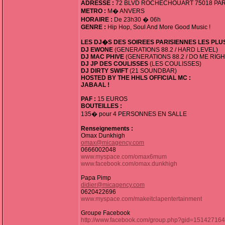
ADRESSE :
72 BLVD ROCHECHOUART 75018 PAR
METRO :
M� ANVERS
HORAIRE :
De 23h30 � 06h
GENRE :
Hip Hop, Soul And More Good Music !
LES DJ�S DES SOIREES PARISIENNES LES PLUS
DJ EWONE
(GENERATIONS 88.2 / HARD LEVEL)
DJ MAC PHIVE
(GENERATIONS 88.2 / DO ME RIGH
DJ JP DES COULISSES
(LES COULISSES)
DJ DIRTY SWIFT
(21 SOUNDBAR)
HOSTED BY THE HHLS OFFICIAL MC :
JABAAL !
PAF :
15 EUROS
BOUTEILLES :
135� pour 4 PERSONNES EN SALLE
Renseignements :
Omax Dunkhigh
omax@micagency.com
0666002048
www.myspace.com/omax6mum
www.facebook.com/omax.dunkhigh
Papa Pimp
didier@micagency.com
0620422696
www.myspace.com/makeitclapentertainment
Groupe Facebook
http://www.facebook.com/group.php?gid=15142716