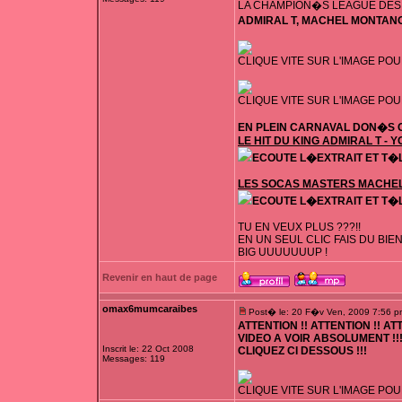
LA CHAMPION�S LEAGUE DES
ADMIRAL T, MACHEL MONTANO 
CLIQUE VITE SUR L'IMAGE PO
CLIQUE VITE SUR L'IMAGE PO
EN PLEIN CARNAVAL DON�S C
LE HIT DU KING ADMIRAL T - 
ECOUTE L�EXTRAIT ET T�
LES SOCAS MASTERS MACHEL
ECOUTE L�EXTRAIT ET T�
TU EN VEUX PLUS ???!!
EN UN SEUL CLIC FAIS DU BIEN
BIG UUUUUUUP !
Revenir en haut de page
omax6mumcaraibes
Post� le: 20 F�v Ven, 2009 7:56 p
ATTENTION !! ATTENTION !! AT
VIDEO A VOIR ABSOLUMENT !!!
Inscrit le: 22 Oct 2008
CLIQUEZ CI DESSOUS !!!
Messages: 119
CLIQUE VITE SUR L'IMAGE POUR