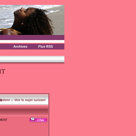
Archives
Flux RSS
NT
c�dent
::
Voir le sujet suivant
OMENT