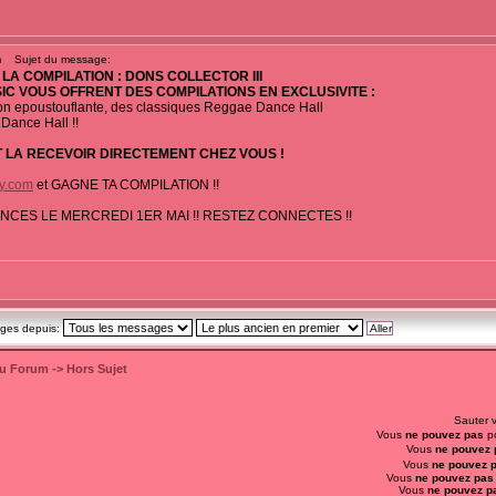
m
Sujet du message:
LA COMPILATION : DONS COLLECTOR III
C VOUS OFFRENT DES COMPILATIONS EN EXCLUSIVITE :
on epoustouflante, des classiques Reggae Dance Hall
 Dance Hall !!
 LA RECEVOIR DIRECTEMENT CHEZ VOUS !
y.com
et GAGNE TA COMPILATION !!
CES LE MERCREDI 1ER MAI !! RESTEZ CONNECTES !!
ages depuis:
du Forum
->
Hors Sujet
Sauter 
Vous
ne pouvez pas
po
Vous
ne pouvez 
Vous
ne pouvez 
Vous
ne pouvez pas
Vous
ne pouvez p