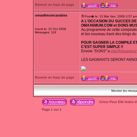
Revenir en haut de page
omax6mumcaraibes
Post� le: 13 Mar Ven, 2009 3:57 p
A L'OCCASION DU SUCCES DE 
OMAX6MUM.COM et DONS MUSI
Inscrit le: 22 Oct 2008
Au programme de cette compilati
Messages: 119
et les nouveau track des kings du
POUR GAGNER LA COMPILE ET
C'EST SUPER SIMPLE !!
Envoie
"DONS"
a
info@micagenc
LES GAGNANTS SERONT ANNON
Revenir en haut de page
Montrer les mess
Grioo Pour Elle Index 
Page
1
sur
1