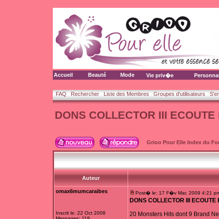
Accueil
Beauté
Mode
Vie priv�e
Personna
FAQ
Rechercher
Liste des Membres
Groupes d'utilisateurs
S'e
DONS COLLECTOR III ECOUTE
Grioo Pour Elle Index du F
Auteur
omax6mumcaraibes
Post� le: 17 F�v Mar, 2009 4:21 p
DONS COLLECTOR III ECOUTE
Inscrit le: 22 Oct 2008
20 Monsters Hits dont 9 Brand N
Messages: 119