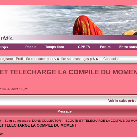
People
Temps libre
GPE TV
Forum
Entre nous
lit�s
nregistrer
Profil
Se connecter pour v�rifier ses messages priv�s
Connexion
 ET TELECHARGE LA COMPILE DU MOME
orum
->
Hors Sujet
Voir le sujet pr�
Message
m
Sujet du message: DONS COLLECTOR III ECOUTE ET TELECHARGE LA COMPILE DU M
 ET TELECHARGE LA COMPILE DU MOMENT
ew