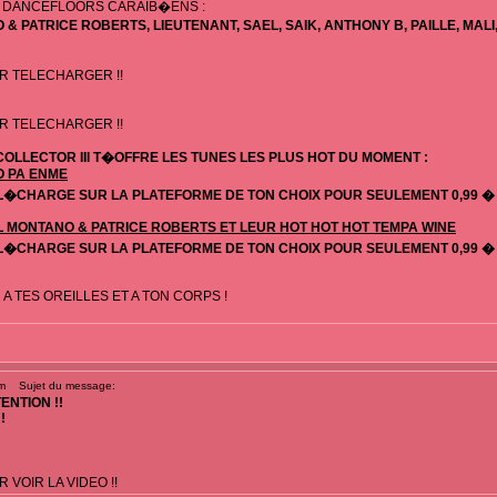
 DANCEFLOORS CARAIB�ENS :
& PATRICE ROBERTS, LIEUTENANT, SAEL, SAIK, ANTHONY B, PAILLE, MAL
UR TELECHARGER !!
UR TELECHARGER !!
OLLECTOR III T�OFFRE LES TUNES LES PLUS HOT DU MOMENT :
YO PA ENME
L�CHARGE SUR LA PLATEFORME DE TON CHOIX POUR SEULEMENT 0,99 �
 MONTANO & PATRICE ROBERTS ET LEUR HOT HOT HOT TEMPA WINE
L�CHARGE SUR LA PLATEFORME DE TON CHOIX POUR SEULEMENT 0,99 �
 A TES OREILLES ET A TON CORPS !
m
Sujet du message:
TENTION !!
!
 VOIR LA VIDEO !!