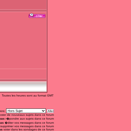
Toutes les heures sont au format GMT
vers:
ster de nouveaux sujets dans ce forum
pas
r�pondre aux sujets dans ce forum
pas
�diter vos messages dans ce forum
supprimer vos messages dans ce forum
as
voter dans les sondages de ce forum