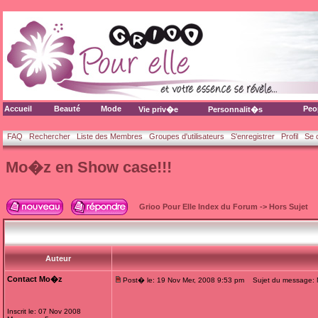
Accueil
Beauté
Mode
Peo
Vie priv�e
Personnalit�s
FAQ
Rechercher
Liste des Membres
Groupes d'utilisateurs
S'enregistrer
Profil
Se 
Mo�z en Show case!!!
Grioo Pour Elle Index du Forum
->
Hors Sujet
Auteur
Contact Mo�z
Post� le: 19 Nov Mer, 2008 9:53 pm
Sujet du message: 
Inscrit le: 07 Nov 2008