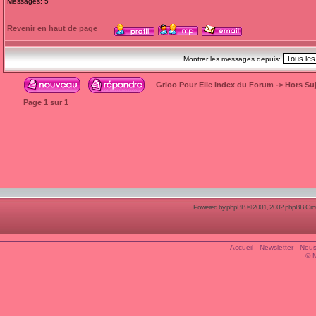
Messages: 5
Revenir en haut de page
Montrer les messages depuis:
Grioo Pour Elle Index du Forum
->
Hors Suj
Page
1
sur
1
Powered by
phpBB
© 2001, 2002 phpBB Group
Accueil
-
Newsletter
-
Nous
© 