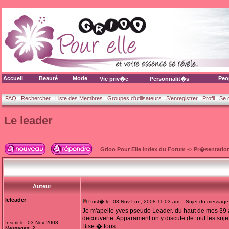
Accueil
Beauté
Mode
Peo
Vie priv�e
Personnalit�s
FAQ
Rechercher
Liste des Membres
Groupes d'utilisateurs
S'enregistrer
Profil
Se 
Le leader
Grioo Pour Elle Index du Forum
->
Pr�sentatio
Auteur
leleader
Post� le: 03 Nov Lun, 2008 11:03 am
Sujet du message:
Je m'apelle yves pseudo Leader. du haut de mes 39 a
decouverte. Apparament on y discute de tout les sujets
Inscrit le: 03 Nov 2008
Bise � tous
Messages: 2