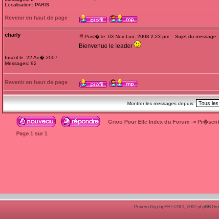
Localisation: PARIS
Revenir en haut de page
charly
Post� le: 03 Nov Lun, 2008 2:23 pm
Sujet du message:
Bienvenue le leader
Inscrit le: 22 Ao� 2007
Messages: 92
Revenir en haut de page
Montrer les messages depuis:
Grioo Pour Elle Index du Forum
->
Pr�sent
Page
1
sur
1
Powered by
phpBB
© 2001, 2002 phpBB Group