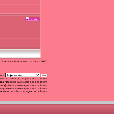
Toutes les heures sont au format GMT
vers:
ster de nouveaux sujets dans ce forum
pas
r�pondre aux sujets dans ce forum
pas
�diter vos messages dans ce forum
supprimer vos messages dans ce forum
as
voter dans les sondages de ce forum