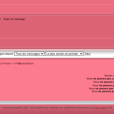
m
Sujet du message:
ages depuis:
du Forum
->
Pr�sentation
Sauter 
Vous
ne pouvez pas
po
Vous
ne pouvez 
Vous
ne pouvez 
Vous
ne pouvez pas
Vous
ne pouvez p
Powered by
phpBB
© 2001, 2002 phpBB Group Traduction par :
phpBB-fr.com
Airhead theme by
Zarron Media
2003