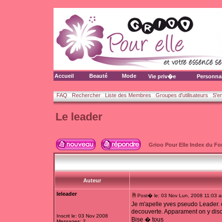
Accueil
Beauté
Mode
Vie priv�e
Personna
FAQ
Rechercher
Liste des Membres
Groupes d'utilisateurs
S'e
Le leader
Grioo Pour Elle Index du F
Auteur
leleader
Post� le: 03 Nov Lun, 2008 11:03 
Je m'apelle yves pseudo Leader. d
decouverte. Apparament on y discut
Inscrit le: 03 Nov 2008
Bise � tous
Messages: 2