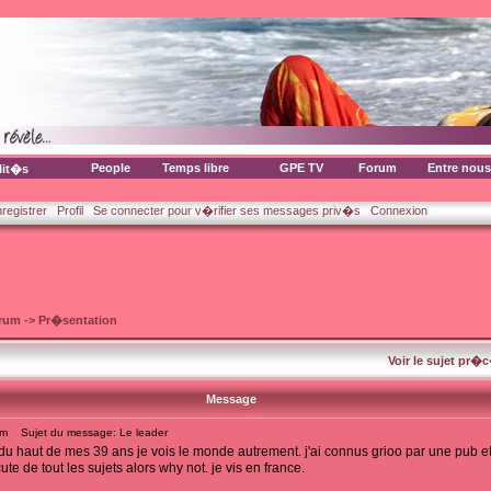
People
Temps libre
GPE TV
Forum
Entre nous
lit�s
nregistrer
Profil
Se connecter pour v�rifier ses messages priv�s
Connexion
orum
->
Pr�sentation
Voir le sujet pr�
Message
am
Sujet du message: Le leader
u haut de mes 39 ans je vois le monde autrement. j'ai connus grioo par une pub e
e de tout les sujets alors why not. je vis en france.