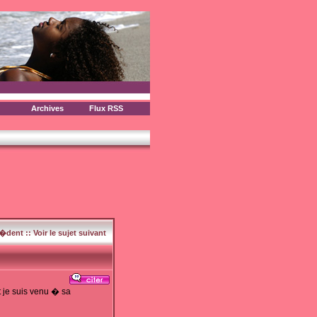
Archives
Flux RSS
c�dent
::
Voir le sujet suivant
t je suis venu � sa