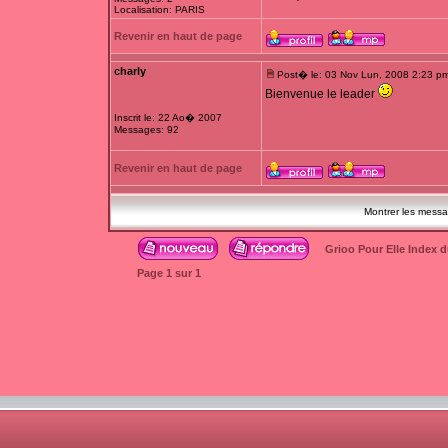
Localisation: PARIS
Revenir en haut de page
charly
Post� le: 03 Nov Lun, 2008 2:23 p
Bienvenue le leader
Inscrit le: 22 Ao� 2007
Messages: 92
Revenir en haut de page
Montrer les mess
Grioo Pour Elle Index 
Page
1
sur
1