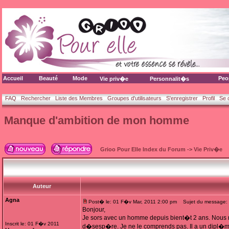
Accueil
Beauté
Mode
Peo
Vie priv�e
Personnalit�s
FAQ
Rechercher
Liste des Membres
Groupes d'utilisateurs
S'enregistrer
Profil
Se 
Manque d'ambition de mon homme
Grioo Pour Elle Index du Forum
->
Vie Priv�e
Auteur
Agna
Post� le: 01 F�v Mar, 2011 2:00 pm
Sujet du message: 
Bonjour,
Je sors avec un homme depuis bient�t 2 ans. Nous 
Inscrit le: 01 F�v 2011
d�sesp�re. Je ne le comprends pas. Il a un dipl�me 