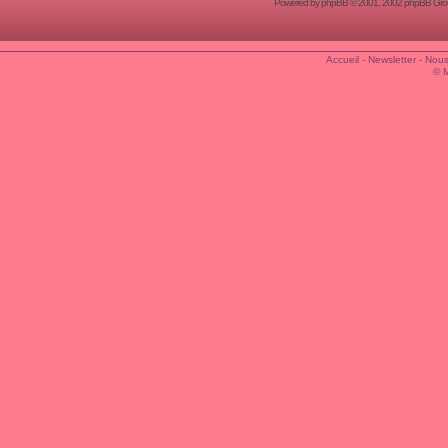
Powered by
phpBB
© 2001, 2002 phpBB Group
Accueil
-
Newsletter
-
Nous
© 