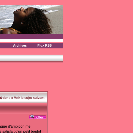
Archives
Flux RSS
c�dent
::
Voir le sujet suivant
nque d'ambition me
tisfait d'un petit boulot