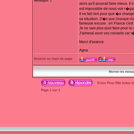
Messages: 1
alors qu'il pourrait faire mieux. 
est impossible de nous voir r�gu
Il ne fait rien pour que �a change
sa situation. D�s que j'essaye d'a
fameuse excuse : en France c'est di
Je ne sais plus quoi faire pour le
J'aimerai avoir vos conseils car l
Merci d'avance.
Agna
Revenir en haut de page
Montrer les mess
Grioo Pour Elle Index 
Page
1
sur
1