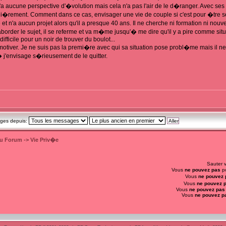
Il n'a aucune perspective d'�volution mais cela n'a pas l'air de le d�ranger. Avec se
li�rement. Comment dans ce cas, envisager une vie de couple si c'est pour �tre se
 et n'a aucun projet alors qu'il a presque 40 ans. Il ne cherche ni formation ni nouv
border le sujet, il se referme et va m�me jusqu'� me dire qu'il y a pire comme situat
fficile pour un noir de trouver du boulot...
 motiver. Je ne suis pas la premi�re avec qui sa situation pose probl�me mais il ne 
� j'envisage s�rieusement de le quitter.
ages depuis:
du Forum
->
Vie Priv�e
Sauter 
Vous
ne pouvez pas
po
Vous
ne pouvez 
Vous
ne pouvez 
Vous
ne pouvez pas
Vous
ne pouvez p