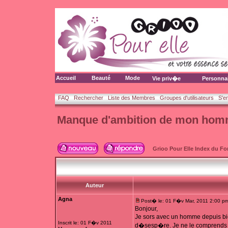
Accueil
Beauté
Mode
Vie priv�e
Personna
FAQ
Rechercher
Liste des Membres
Groupes d'utilisateurs
S'e
Manque d'ambition de mon ho
Grioo Pour Elle Index du F
Auteur
Agna
Post� le: 01 F�v Mar, 2011 2:00 p
Bonjour,
Je sors avec un homme depuis bi
Inscrit le: 01 F�v 2011
d�sesp�re. Je ne le comprends pas