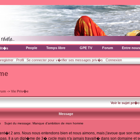
People
Temps libre
GPE TV
Forum
Entre nous
lit�s
nregistrer
Profil
Se connecter pour v�rifier ses messages priv�s
Connexion
mme
orum
->
Vie Priv�e
Voir le sujet pr�
Message
m
Sujet du message: Manque d'ambition de mon homme
ent�t 2 ans. Nous nous entendons bien et nous aimons, mais j'avoue que son ma
. Il a un dipl�me de 3� cycle mais n'a jamais travaill� dans son domaine et se sa