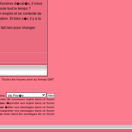
s horaires d�cal�s, il nous
ule tout le temps ?
el emploi et se contente de
ion. Et bien s�r, il y a la
fait rien pour changer.
Toutes les heures sont au format GMT
vers:
ster de nouveaux sujets dans ce forum
pas
r�pondre aux sujets dans ce forum
pas
�diter vos messages dans ce forum
supprimer vos messages dans ce forum
as
voter dans les sondages de ce forum