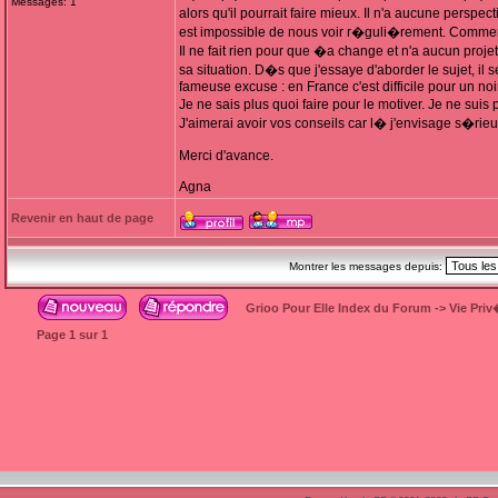
Messages: 1
alors qu'il pourrait faire mieux. Il n'a aucune perspe
est impossible de nous voir r�guli�rement. Comment 
Il ne fait rien pour que �a change et n'a aucun projet
sa situation. D�s que j'essaye d'aborder le sujet, il 
fameuse excuse : en France c'est difficile pour un noir
Je ne sais plus quoi faire pour le motiver. Je ne sui
J'aimerai avoir vos conseils car l� j'envisage s�rieu
Merci d'avance.
Agna
Revenir en haut de page
Montrer les messages depuis:
Grioo Pour Elle Index du Forum
->
Vie Pri
Page
1
sur
1