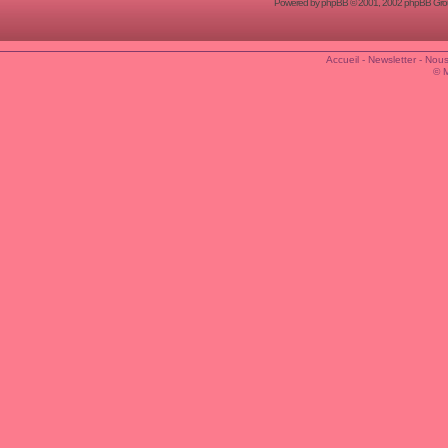
Powered by
phpBB
© 2001, 2002 phpBB Group
Accueil
-
Newsletter
-
Nous
© 