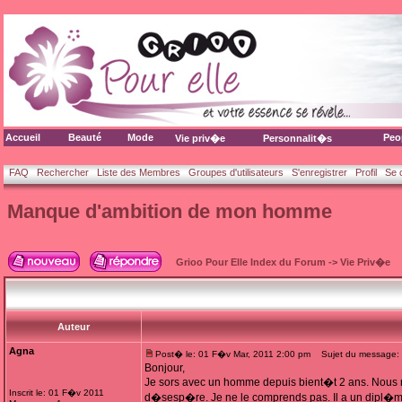
Accueil
Beauté
Mode
Peo
Vie priv�e
Personnalit�s
FAQ
Rechercher
Liste des Membres
Groupes d'utilisateurs
S'enregistrer
Profil
Se 
Manque d'ambition de mon homme
Grioo Pour Elle Index du Forum
->
Vie Priv�e
Auteur
Agna
Post� le: 01 F�v Mar, 2011 2:00 pm
Sujet du message: 
Bonjour,
Je sors avec un homme depuis bient�t 2 ans. Nous 
Inscrit le: 01 F�v 2011
d�sesp�re. Je ne le comprends pas. Il a un dipl�me 