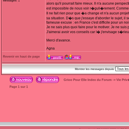
Messages: 1
alors qu'il pourrait faire mieux. Il n'a aucune perspe
est impossible de nous voir r�guli�rement. Comment 
Il ne fait rien pour que �a change et n'a aucun projet
sa situation. D�s que j'essaye d'aborder le sujet, il 
fameuse excuse : en France c'est difficile pour un noir
Je ne sais plus quoi faire pour le motiver. Je ne sui
J'aimerai avoir vos conseils car l� j'envisage s�rieu
Merci d'avance.
Agna
Revenir en haut de page
Montrer les messages depuis:
Grioo Pour Elle Index du Forum
->
Vie Pri
Page
1
sur
1