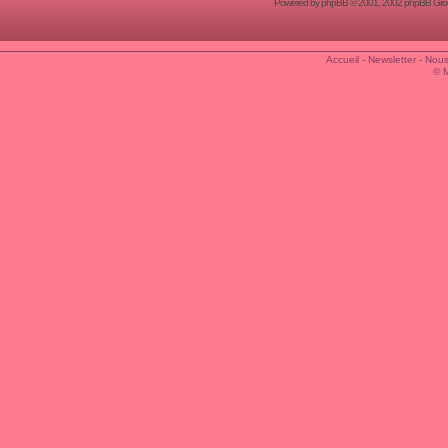
Powered by
phpBB
© 2001, 2002 phpBB Group
Accueil
-
Newsletter
-
Nous
© 