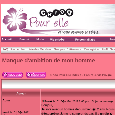
Accueil
Beauté
Mode
Peo
Vie priv�e
Personnalit�s
FAQ
Rechercher
Liste des Membres
Groupes d'utilisateurs
S'enregistrer
Profil
Se 
Manque d'ambition de mon homme
Grioo Pour Elle Index du Forum
->
Vie Priv�e
Auteur
Agna
Post� le: 01 F�v Mar, 2011 2:00 pm
Sujet du message: 
Bonjour,
Je sors avec un homme depuis bient�t 2 ans. Nous 
Inscrit le: 01 F�v 2011
d�sesp�re. Je ne le comprends pas. Il a un dipl�me 