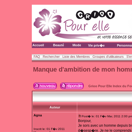
Accueil
Beauté
Mode
Vie priv�e
Personna
FAQ
Rechercher
Liste des Membres
Groupes d'utilisateurs
S'e
Manque d'ambition de mon ho
Grioo Pour Elle Index du F
Auteur
Agna
Post� le: 01 F�v Mar, 2011 2:00 p
Bonjour,
Je sors avec un homme depuis bi
Inscrit le: 01 F�v 2011
d�sesp�re. Je ne le comprends pas