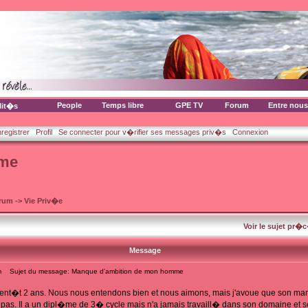
People
Temps libre
GPE TV
Forum
Entre nous
lit�s
nregistrer
Profil
Se connecter pour v�rifier ses messages priv�s
Connexion
mme
orum
->
Vie Priv�e
Voir le sujet pr�
Message
m
Sujet du message: Manque d'ambition de mon homme
ent�t 2 ans. Nous nous entendons bien et nous aimons, mais j'avoue que son ma
. Il a un dipl�me de 3� cycle mais n'a jamais travaill� dans son domaine et se sa