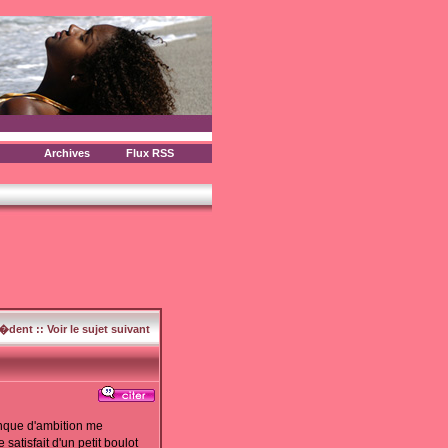
Archives
Flux RSS
c�dent
::
Voir le sujet suivant
nque d'ambition me
tisfait d'un petit boulot