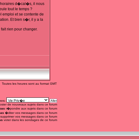
s horaires d�cal�s, il nous
ule tout le temps ?
el emploi et se contente de
ion. Et bien s�r, il y a la
fait rien pour changer.
Toutes les heures sont au format GMT
vers:
ster de nouveaux sujets dans ce forum
pas
r�pondre aux sujets dans ce forum
pas
�diter vos messages dans ce forum
supprimer vos messages dans ce forum
as
voter dans les sondages de ce forum