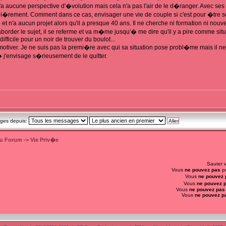
Il n'a aucune perspective d'�volution mais cela n'a pas l'air de le d�ranger. Avec se
li�rement. Comment dans ce cas, envisager une vie de couple si c'est pour �tre se
 et n'a aucun projet alors qu'il a presque 40 ans. Il ne cherche ni formation ni nouv
border le sujet, il se referme et va m�me jusqu'� me dire qu'il y a pire comme situat
fficile pour un noir de trouver du boulot...
 motiver. Je ne suis pas la premi�re avec qui sa situation pose probl�me mais il ne 
� j'envisage s�rieusement de le quitter.
ages depuis:
du Forum
->
Vie Priv�e
Sauter 
Vous
ne pouvez pas
po
Vous
ne pouvez 
Vous
ne pouvez 
Vous
ne pouvez pas
Vous
ne pouvez p