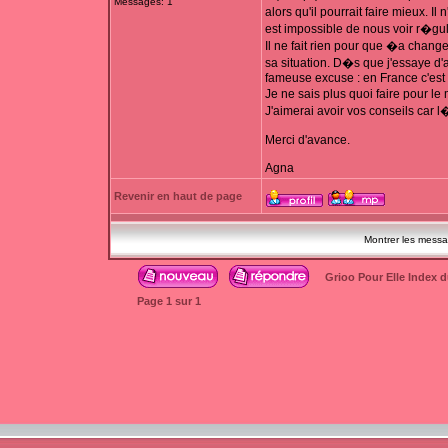
Messages: 1
alors qu'il pourrait faire mieux. 
est impossible de nous voir r�gu
Il ne fait rien pour que �a change
sa situation. D�s que j'essaye d'a
fameuse excuse : en France c'est di
Je ne sais plus quoi faire pour le
J'aimerai avoir vos conseils car l
Merci d'avance.
Agna
Revenir en haut de page
Montrer les mess
Grioo Pour Elle Index 
Page
1
sur
1