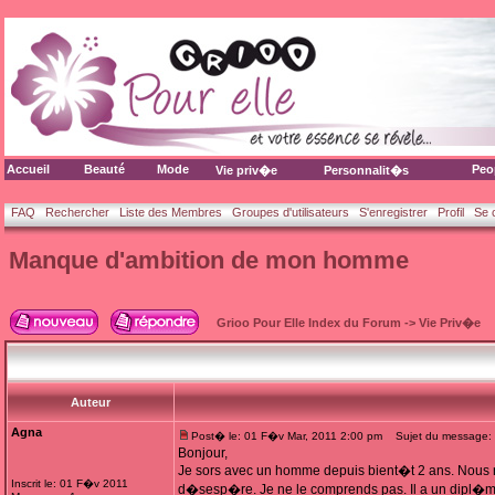
Accueil
Beauté
Mode
Peo
Vie priv�e
Personnalit�s
FAQ
Rechercher
Liste des Membres
Groupes d'utilisateurs
S'enregistrer
Profil
Se 
Manque d'ambition de mon homme
Grioo Pour Elle Index du Forum
->
Vie Priv�e
Auteur
Agna
Post� le: 01 F�v Mar, 2011 2:00 pm
Sujet du message: 
Bonjour,
Je sors avec un homme depuis bient�t 2 ans. Nous 
Inscrit le: 01 F�v 2011
d�sesp�re. Je ne le comprends pas. Il a un dipl�me 