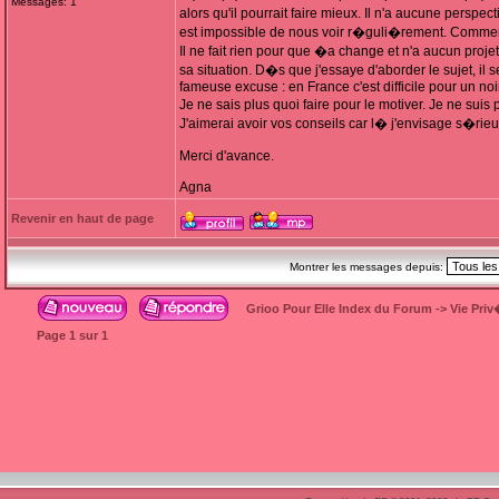
Messages: 1
alors qu'il pourrait faire mieux. Il n'a aucune perspe
est impossible de nous voir r�guli�rement. Comment 
Il ne fait rien pour que �a change et n'a aucun projet
sa situation. D�s que j'essaye d'aborder le sujet, il 
fameuse excuse : en France c'est difficile pour un noir
Je ne sais plus quoi faire pour le motiver. Je ne sui
J'aimerai avoir vos conseils car l� j'envisage s�rieu
Merci d'avance.
Agna
Revenir en haut de page
Montrer les messages depuis:
Grioo Pour Elle Index du Forum
->
Vie Pri
Page
1
sur
1