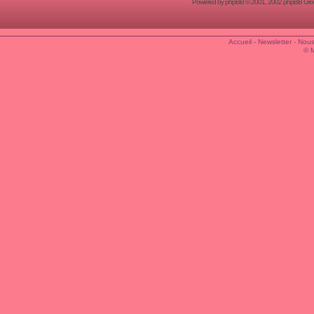
Powered by
phpBB
© 2001, 2002 phpBB Group
Accueil
-
Newsletter
-
Nous
© 