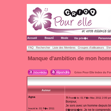
Accueil
Beauté
Mode
Vie priv�e
Personna
FAQ
Rechercher
Liste des Membres
Groupes d'utilisateurs
S'e
Manque d'ambition de mon ho
Grioo Pour Elle Index du F
Auteur
Agna
Post� le: 01 F�v Mar, 2011 2:00 p
Bonjour,
Je sors avec un homme depuis bi
Inscrit le: 01 F�v 2011
d�sesp�re. Je ne le comprends pas