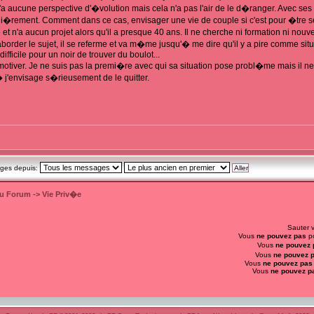
Il n'a aucune perspective d'�volution mais cela n'a pas l'air de le d�ranger. Avec se
li�rement. Comment dans ce cas, envisager une vie de couple si c'est pour �tre se
 et n'a aucun projet alors qu'il a presque 40 ans. Il ne cherche ni formation ni nouv
border le sujet, il se referme et va m�me jusqu'� me dire qu'il y a pire comme situat
fficile pour un noir de trouver du boulot...
 motiver. Je ne suis pas la premi�re avec qui sa situation pose probl�me mais il ne 
� j'envisage s�rieusement de le quitter.
ages depuis:
du Forum
->
Vie Priv�e
Sauter 
Vous
ne pouvez pas
po
Vous
ne pouvez 
Vous
ne pouvez 
Vous
ne pouvez pas
Vous
ne pouvez p