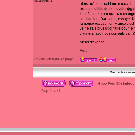
Messages: 1
alors qu'il pourrait faire mieux. 
est impossible de nous voir r�gu
Il ne fait rien pour que �a change
sa situation. D�s que j'essaye d'a
fameuse excuse : en France c'est di
Je ne sais plus quoi faire pour le
J'aimerai avoir vos conseils car l
Merci d'avance.
Agna
Revenir en haut de page
Montrer les mess
Grioo Pour Elle Index 
Page
1
sur
1