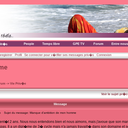
People
Temps libre
GPE TV
Forum
Entre nous
lit�s
nregistrer
Profil
Se connecter pour v�rifier ses messages priv�s
Connexion
mme
orum
->
Vie Priv�e
Voir le sujet pr�
Message
m
Sujet du message: Manque d'ambition de mon homme
ent�t 2 ans. Nous nous entendons bien et nous aimons, mais j'avoue que son ma
. Il a un dipl�me de 3� cycle mais n'a jamais travaill� dans son domaine et se sa