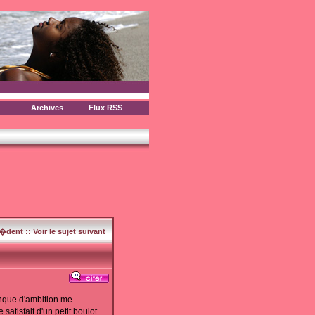
Archives
Flux RSS
c�dent
::
Voir le sujet suivant
nque d'ambition me
tisfait d'un petit boulot