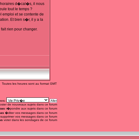
s horaires d�cal�s, il nous
ule tout le temps ?
el emploi et se contente de
ion. Et bien s�r, il y a la
fait rien pour changer.
Toutes les heures sont au format GMT
vers:
ster de nouveaux sujets dans ce forum
pas
r�pondre aux sujets dans ce forum
pas
�diter vos messages dans ce forum
supprimer vos messages dans ce forum
as
voter dans les sondages de ce forum