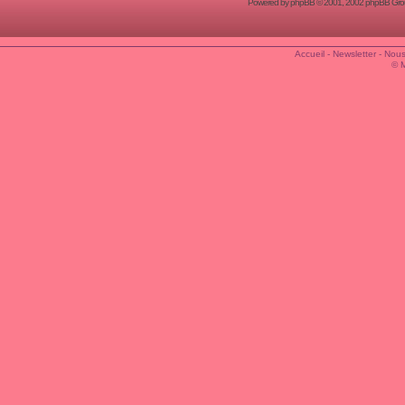
Powered by
phpBB
© 2001, 2002 phpBB Group
Accueil
-
Newsletter
-
Nous
© 