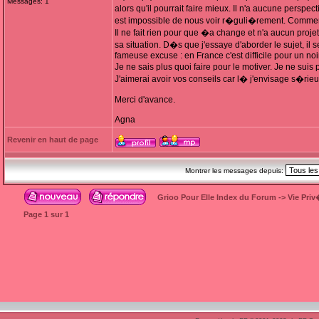
Messages: 1
alors qu'il pourrait faire mieux. Il n'a aucune perspe
est impossible de nous voir r�guli�rement. Comment 
Il ne fait rien pour que �a change et n'a aucun projet
sa situation. D�s que j'essaye d'aborder le sujet, il 
fameuse excuse : en France c'est difficile pour un noir
Je ne sais plus quoi faire pour le motiver. Je ne sui
J'aimerai avoir vos conseils car l� j'envisage s�rieu
Merci d'avance.
Agna
Revenir en haut de page
Montrer les messages depuis:
Grioo Pour Elle Index du Forum
->
Vie Pri
Page
1
sur
1