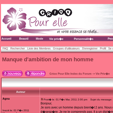
Accueil
Beauté
Mode
Peo
Vie priv�e
Personnalit�s
FAQ
Rechercher
Liste des Membres
Groupes d'utilisateurs
S'enregistrer
Profil
Se 
Manque d'ambition de mon homme
Grioo Pour Elle Index du Forum
->
Vie Priv�e
Auteur
Agna
Post� le: 01 F�v Mar, 2011 2:00 pm
Sujet du message: 
Bonjour,
Je sors avec un homme depuis bient�t 2 ans. Nous 
Inscrit le: 01 F�v 2011
d�sesp�re. Je ne le comprends pas. Il a un dipl�me 