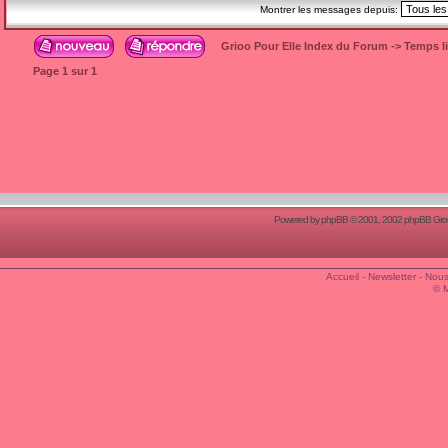
Montrer les messages depuis:
Grioo Pour Elle Index du Forum
->
Temps l
Page
1
sur
1
Powered by
phpBB
© 2001, 2002 phpBB Group
Accueil
-
Newsletter
-
Nous
© 