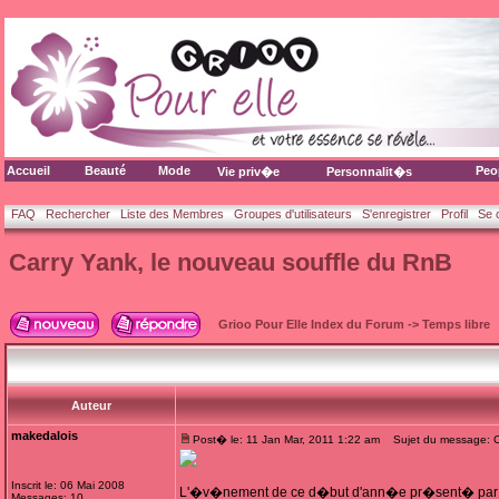
Accueil
Beauté
Mode
Peo
Vie priv�e
Personnalit�s
FAQ
Rechercher
Liste des Membres
Groupes d'utilisateurs
S'enregistrer
Profil
Se 
Carry Yank, le nouveau souffle du RnB
Grioo Pour Elle Index du Forum
->
Temps libre
Auteur
makedalois
Post� le: 11 Jan Mar, 2011 1:22 am
Sujet du message: Ca
Inscrit le: 06 Mai 2008
L'�v�nement de ce d�but d'ann�e pr�sent� par J
Messages: 10