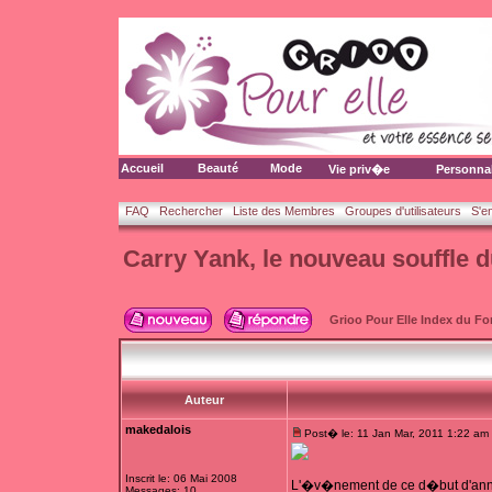
Accueil
Beauté
Mode
Vie priv�e
Personna
FAQ
Rechercher
Liste des Membres
Groupes d'utilisateurs
S'e
Carry Yank, le nouveau souffle 
Grioo Pour Elle Index du F
Auteur
makedalois
Post� le: 11 Jan Mar, 2011 1:22 am
Inscrit le: 06 Mai 2008
L'�v�nement de ce d�but d'ann
Messages: 10