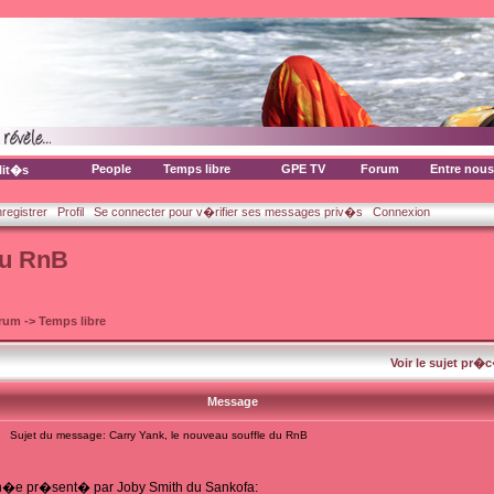
People
Temps libre
GPE TV
Forum
Entre nous
lit�s
nregistrer
Profil
Se connecter pour v�rifier ses messages priv�s
Connexion
du RnB
orum
->
Temps libre
Voir le sujet pr�
Message
Sujet du message: Carry Yank, le nouveau souffle du RnB
�e pr�sent� par Joby Smith du Sankofa: