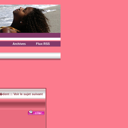
Archives
Flux RSS
c�dent
::
Voir le sujet suivant