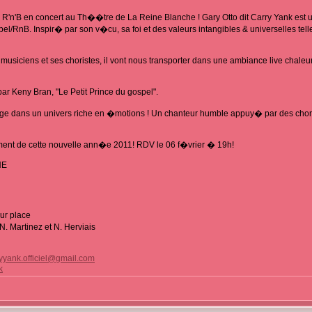
u R'n'B en concert au Th��tre de La Reine Blanche ! Gary Otto dit Carry Yank est 
/RnB. Inspir� par son v�cu, sa foi et des valeurs intangibles & universelles telles
iciens et ses choristes, il vont nous transporter dans une ambiance live chaleur
r Keny Bran, "Le Petit Prince du gospel".
ge dans un univers riche en �motions ! Un chanteur humble appuy� par des chori
nt de cette nouvelle ann�e 2011! RDV le 06 f�vrier � 19h!
HE
sur place
N. Martinez et N. Herviais
yyank.officiel@gmail.com
k