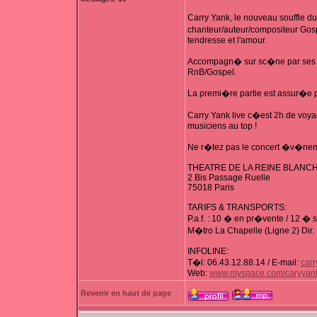
Carry Yank, le nouveau souffle d
chanteur/auteur/compositeur Gospel
tendresse et l'amour.
Accompagn� sur sc�ne par ses mus
RnB/Gospel.
La premi�re partie est assur�e pa
Carry Yank live c�est 2h de voya
musiciens au top !
Ne r�tez pas le concert �v�neme
THEATRE DE LA REINE BLANC
2 Bis Passage Ruelle
75018 Paris
TARIFS & TRANSPORTS:
P.a.f. : 10 � en pr�vente / 12 � 
M�tro La Chapelle (Ligne 2) Dir. 
INFOLINE:
T�l: 06.43.12.88.14 / E-mail:
carr
Web:
www.myspace.com/caryyan
Revenir en haut de page