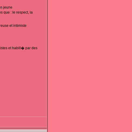
un jeune
 que : le respect, la
euse et intimiste
stes et habill� par des