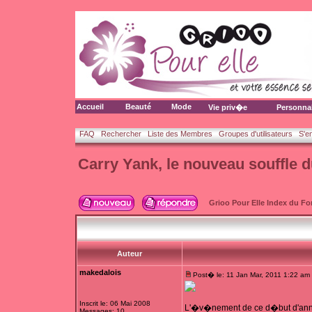
Accueil
Beauté
Mode
Vie priv�e
Personna
FAQ
Rechercher
Liste des Membres
Groupes d'utilisateurs
S'e
Carry Yank, le nouveau souffle 
Grioo Pour Elle Index du F
Auteur
makedalois
Post� le: 11 Jan Mar, 2011 1:22 am
Inscrit le: 06 Mai 2008
L'�v�nement de ce d�but d'ann
Messages: 10