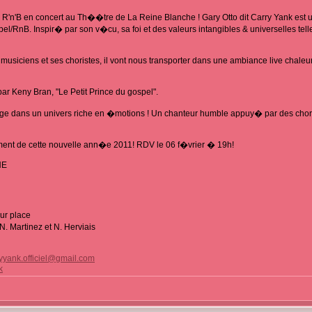
u R'n'B en concert au Th��tre de La Reine Blanche ! Gary Otto dit Carry Yank est 
/RnB. Inspir� par son v�cu, sa foi et des valeurs intangibles & universelles telles
iciens et ses choristes, il vont nous transporter dans une ambiance live chaleur
r Keny Bran, "Le Petit Prince du gospel".
ge dans un univers riche en �motions ! Un chanteur humble appuy� par des chori
nt de cette nouvelle ann�e 2011! RDV le 06 f�vrier � 19h!
HE
sur place
N. Martinez et N. Herviais
yyank.officiel@gmail.com
k