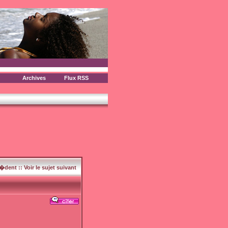
Archives
Flux RSS
c�dent
::
Voir le sujet suivant