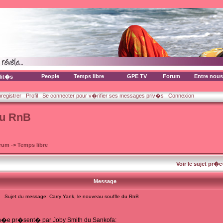
People
Temps libre
GPE TV
Forum
Entre nous
lit�s
nregistrer
Profil
Se connecter pour v�rifier ses messages priv�s
Connexion
du RnB
orum
->
Temps libre
Voir le sujet pr�
Message
Sujet du message: Carry Yank, le nouveau souffle du RnB
�e pr�sent� par Joby Smith du Sankofa: