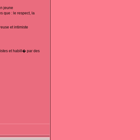
un jeune
 que : le respect, la
euse et intimiste
stes et habill� par des