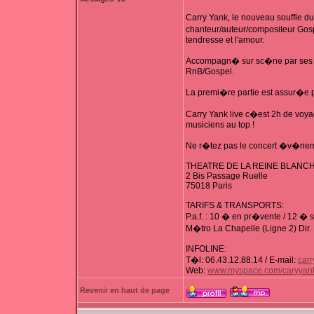
Carry Yank, le nouveau souffle d
chanteur/auteur/compositeur Gospel
tendresse et l'amour.
Accompagn� sur sc�ne par ses mus
RnB/Gospel.
La premi�re partie est assur�e pa
Carry Yank live c�est 2h de voya
musiciens au top !
Ne r�tez pas le concert �v�neme
THEATRE DE LA REINE BLANC
2 Bis Passage Ruelle
75018 Paris
TARIFS & TRANSPORTS:
P.a.f. : 10 � en pr�vente / 12 � 
M�tro La Chapelle (Ligne 2) Dir. 
INFOLINE:
T�l: 06.43.12.88.14 / E-mail:
carr
Web:
www.myspace.com/caryyan
Revenir en haut de page