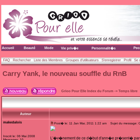
Accueil
Beauté
Mode
Peo
Vie priv�e
Personnalit�s
FAQ
Rechercher
Liste des Membres
Groupes d'utilisateurs
S'enregistrer
Profil
Se 
Carry Yank, le nouveau souffle du RnB
Grioo Pour Elle Index du Forum
->
Temps libre
Auteur
makedalois
Post� le: 11 Jan Mar, 2011 1:22 am
Sujet du message: Ca
Inscrit le: 06 Mai 2008
L'�v�nement de ce d�but d'ann�e pr�sent� par J
Messages: 10