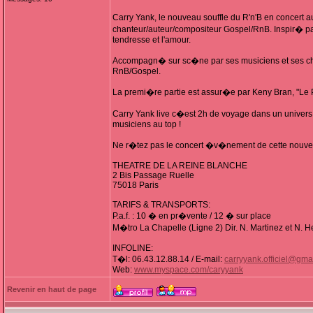
Carry Yank, le nouveau souffle du R'n'B en concert 
chanteur/auteur/compositeur Gospel/RnB. Inspir� par s
tendresse et l'amour.
Accompagn� sur sc�ne par ses musiciens et ses chori
RnB/Gospel.
La premi�re partie est assur�e par Keny Bran, "Le P
Carry Yank live c�est 2h de voyage dans un univers
musiciens au top !
Ne r�tez pas le concert �v�nement de cette nouve
THEATRE DE LA REINE BLANCHE
2 Bis Passage Ruelle
75018 Paris
TARIFS & TRANSPORTS:
P.a.f. : 10 � en pr�vente / 12 � sur place
M�tro La Chapelle (Ligne 2) Dir. N. Martinez et N. H
INFOLINE:
T�l: 06.43.12.88.14 / E-mail:
carryyank.officiel@gma
Web:
www.myspace.com/caryyank
Revenir en haut de page