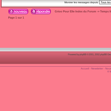
Montrer les messages depuis:
Grioo Pour Elle Index du Forum
->
Temps l
Page
1
sur
1
Powered by
phpBB
© 2001, 2002 phpBB Group
Accueil
-
Newsletter
-
Nous
© 