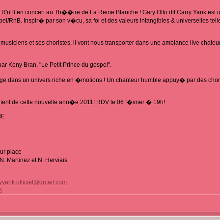
u R'n'B en concert au Th��tre de La Reine Blanche ! Gary Otto dit Carry Yank est 
/RnB. Inspir� par son v�cu, sa foi et des valeurs intangibles & universelles telles
iciens et ses choristes, il vont nous transporter dans une ambiance live chaleur
r Keny Bran, "Le Petit Prince du gospel".
ge dans un univers riche en �motions ! Un chanteur humble appuy� par des chori
nt de cette nouvelle ann�e 2011! RDV le 06 f�vrier � 19h!
HE
sur place
N. Martinez et N. Herviais
yyank.officiel@gmail.com
k