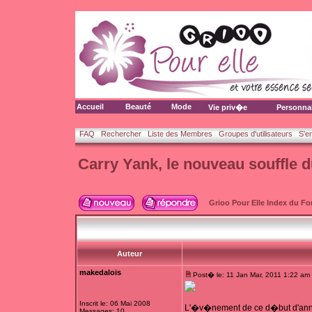
Accueil
Beauté
Mode
Vie priv�e
Personna
FAQ
Rechercher
Liste des Membres
Groupes d'utilisateurs
S'e
Carry Yank, le nouveau souffle 
Grioo Pour Elle Index du F
Auteur
makedalois
Post� le: 11 Jan Mar, 2011 1:22 am
Inscrit le: 06 Mai 2008
L'�v�nement de ce d�but d'ann
Messages: 10