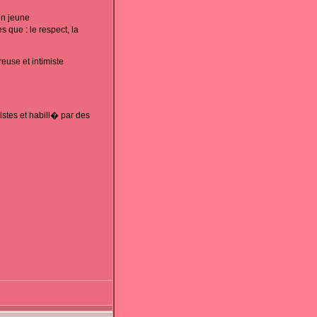
un jeune
 que : le respect, la
euse et intimiste
stes et habill� par des