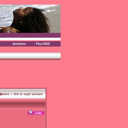
Archives
Flux RSS
c�dent
::
Voir le sujet suivant