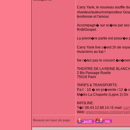
Carry Yank, le nouveau souffle d
chanteur/auteur/compositeur Gospel
tendresse et l'amour.
Accompagn� sur sc�ne par ses mus
RnB/Gospel.
La premi�re partie est assur�e pa
Carry Yank live c�est 2h de voya
musiciens au top !
Ne r�tez pas le concert �v�neme
THEATRE DE LA REINE BLANC
2 Bis Passage Ruelle
75018 Paris
TARIFS & TRANSPORTS:
P.a.f. : 10 � en pr�vente / 12 � 
M�tro La Chapelle (Ligne 2) Dir. 
INFOLINE:
T�l: 06.43.12.88.14 / E-mail:
carr
Web:
www.myspace.com/caryyan
Revenir en haut de page