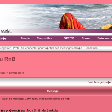
People
Temps libre
GPE TV
Forum
Entre nous
lit�s
nregistrer
Profil
Se connecter pour v�rifier ses messages priv�s
Connexion
du RnB
orum
->
Temps libre
Voir le sujet pr�
Message
Sujet du message: Carry Yank, le nouveau souffle du RnB
�e pr�sent� par Joby Smith du Sankofa: