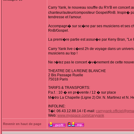
Carry Yank, le nouveau souffle du R'n'B en concert 
chanteur/auteur/compositeur Gospel/RnB. Inspir� par s
tendresse et l'amour.
Accompagn� sur sc�ne par ses musiciens et ses chori
RnB/Gospel.
La premi�re partie est assur�e par Keny Bran, "Le P
Carry Yank live c�est 2h de voyage dans un univers
musiciens au top !
Ne r�tez pas le concert �v�nement de cette nouve
THEATRE DE LA REINE BLANCHE
2 Bis Passage Ruelle
75018 Paris
TARIFS & TRANSPORTS:
P.a.f. : 10 � en pr�vente / 12 � sur place
M�tro La Chapelle (Ligne 2) Dir. N. Martinez et N. H
INFOLINE:
T�l: 06.43.12.88.14 / E-mail:
carryyank.officiel@gma
Web:
www.myspace.com/caryyank
Revenir en haut de page