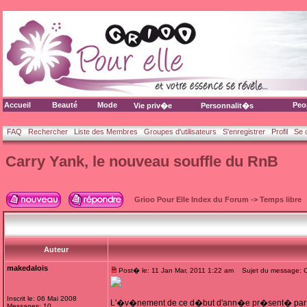
Accueil
Beauté
Mode
Peo
Vie priv�e
Personnalit�s
FAQ
Rechercher
Liste des Membres
Groupes d'utilisateurs
S'enregistrer
Profil
Se 
Carry Yank, le nouveau souffle du RnB
Grioo Pour Elle Index du Forum
->
Temps libre
Auteur
makedalois
Post� le: 11 Jan Mar, 2011 1:22 am
Sujet du message: Ca
Inscrit le: 06 Mai 2008
L'�v�nement de ce d�but d'ann�e pr�sent� par J
Messages: 10