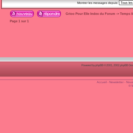
Montrer les messages depuis:
Grioo Pour Elle Index du Forum
->
Temps l
Page
1
sur
1
Powered by
phpBB
© 2001, 2002 phpBB Group
Accueil
-
Newsletter
-
Nous
© 