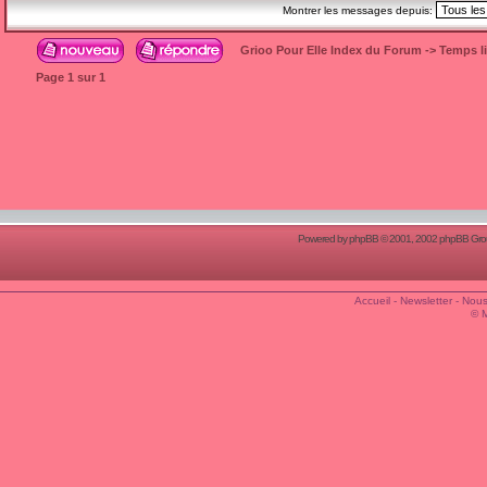
Montrer les messages depuis:
Grioo Pour Elle Index du Forum
->
Temps l
Page
1
sur
1
Powered by
phpBB
© 2001, 2002 phpBB Group
Accueil
-
Newsletter
-
Nous
© 