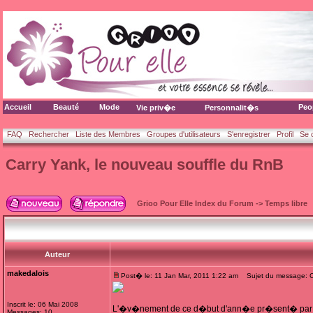
Accueil
Beauté
Mode
Peo
Vie priv�e
Personnalit�s
FAQ
Rechercher
Liste des Membres
Groupes d'utilisateurs
S'enregistrer
Profil
Se 
Carry Yank, le nouveau souffle du RnB
Grioo Pour Elle Index du Forum
->
Temps libre
Auteur
makedalois
Post� le: 11 Jan Mar, 2011 1:22 am
Sujet du message: Ca
Inscrit le: 06 Mai 2008
L'�v�nement de ce d�but d'ann�e pr�sent� par J
Messages: 10