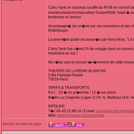
Carry Yank, le nouveau souffle du R'n'B en concert 
chanteur/auteur/compositeur Gospel/RnB. Inspir� par s
tendresse et l'amour.
Accompagn� sur sc�ne par ses musiciens et ses chori
RnB/Gospel.
La premi�re partie est assur�e par Keny Bran, "Le P
Carry Yank live c�est 2h de voyage dans un univers
musiciens au top !
Ne r�tez pas le concert �v�nement de cette nouve
THEATRE DE LA REINE BLANCHE
2 Bis Passage Ruelle
75018 Paris
TARIFS & TRANSPORTS:
P.a.f. : 10 � en pr�vente / 12 � sur place
M�tro La Chapelle (Ligne 2) Dir. N. Martinez et N. H
INFOLINE:
T�l: 06.43.12.88.14 / E-mail:
carryyank.officiel@gma
Web:
www.myspace.com/caryyank
Revenir en haut de page