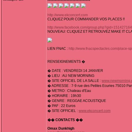
*****************************
http://www.ekconcert.com
CLIQUEZ POUR COMMANDER VOS PLACES !!
http://www.facebook.com/group.php?gid=15142716
NOUVEAU: CLIQUEZ ET RETROUVEZ MAKE IT CL
LIEN FNAC :
http://www.fnacspectacles.com/place
RENSEIGNEMENTS �
� DATE : VENDREDI 14 JANVIER
� LIEU : AU NEW MORNING
� SITE OFFICIEL DE LA SALLE :
www.newmorning.
� ADRESSE : 7-9 rue des Petites Ecuries 75010 Par
� METRO : Chateau d'Eau
� HORAIRE : 19h30
� GENRE : REGGAE ACOUSTIQUE
� PAF : 22 Euros
� SITE OFFICIEL :
www.ekconcert.com
�� CONTACTS ��
Omax Dunkhigh