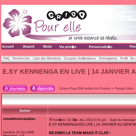
Accueil
Beauté
Mode
Peo
Vie priv�e
Personnalit�s
FAQ
Rechercher
Liste des Membres
Groupes d'utilisateurs
S'enregistrer
Profil
Se 
E.SY KENNENGA EN LIVE | 14 JANVIER 
Grioo Pour Elle Index du Forum
->
Temps libre
Auteur
omax6mumcaraibes
Post� le: 02 D�c Jeu, 2010 2:51 pm
Sujet du message
E.SY KENNENGA EN LIVE | 14 JANVIER AU NEW M
Inscrit le: 22 Oct 2008
REJOINS LA TEAM MAKE IT CLAP :
Messages: 119