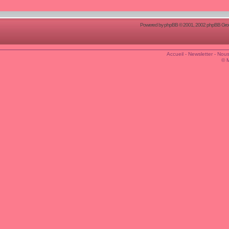
Powered by
phpBB
© 2001, 2002 phpBB Group
Accueil
-
Newsletter
-
Nous
© 