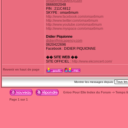
omax@micagency.com
0666002048
PIN : 211C4812
SKYPE : omax6mum
http://www.facebook.com/omax6mum
http://www.twitter.com/omax6mum
http://www.youtube.com/omax6mum
http://www.myspace.com/omax6mum
Didier Piquionne
didier@micagency.com
0620422696
Facebook : DIDIER PIQUIONNE
�� SITE WEB ��
SITE OFFICIEL :
http://www.ekconcert.com/
Revenir en haut de page
Montrer les messages depuis:
Grioo Pour Elle Index du Forum
->
Temps l
Page
1
sur
1