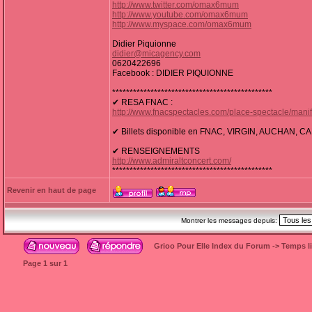
http://www.twitter.com/omax6mum
http://www.youtube.com/omax6mum
http://www.myspace.com/omax6mum
Didier Piquionne
didier@micagency.com
0620422696
Facebook : DIDIER PIQUIONNE
**********************************************
✔ RESA FNAC :
http://www.fnacspectacles.com/place-spectacle/ma
✔ Billets disponible en FNAC, VIRGIN, AUCHAN,
✔ RENSEIGNEMENTS
http://www.admiraltconcert.com/
**********************************************
Revenir en haut de page
Montrer les messages depuis:
Grioo Pour Elle Index du Forum
->
Temps l
Page
1
sur
1