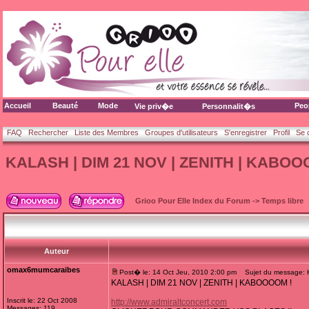
Accueil
Beauté
Mode
Peo
Vie priv�e
Personnalit�s
FAQ
Rechercher
Liste des Membres
Groupes d'utilisateurs
S'enregistrer
Profil
Se 
KALASH | DIM 21 NOV | ZENITH | KABOO
Grioo Pour Elle Index du Forum
->
Temps libre
Auteur
omax6mumcaraibes
Post� le: 14 Oct Jeu, 2010 2:00 pm
Sujet du message: 
KALASH | DIM 21 NOV | ZENITH | KABOOOOM !
Inscrit le: 22 Oct 2008
http://www.admiraltconcert.com
Messages: 119