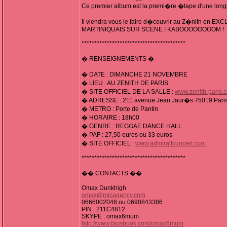
Ce premier album est la premi�re �tape d'une longue
Il viendra vous le faire d�couvrir au Z�nith e
MARTINIQUAIS SUR SCENE ! KABOOOOOOOOM !
*****************************************
� RENSEIGNEMENTS �
� DATE : DIMANCHE 21 NOVEMBRE
� LIEU : AU ZENITH DE PARIS
� SITE OFFICIEL DE LA SALLE :
www.zenith-paris.
� ADRESSE : 211 avenue Jean Jaur�s 75019 Paris (P
� METRO : Porte de Pantin
� HORAIRE : 18h00
� GENRE : REGGAE DANCE HALL
� PAF : 27,50 euros ou 33 euros
� SITE OFFICIEL :
www.admiraltconcert.com
*****************************************
�� CONTACTS ��
Omax Dunkhigh
omax@micagency.com
0666002048 ou 0690843386
PIN : 211C4812
SKYPE : omax6mum
http://www.facebook.com/omax6mum