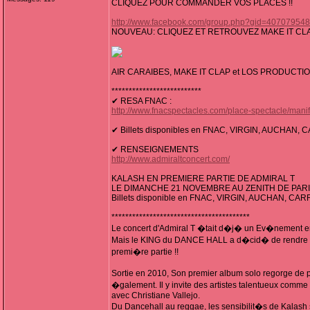
CLIQUEZ POUR COMMANDER VOS PLACES !!
http://www.facebook.com/group.php?gid=40707954
NOUVEAU: CLIQUEZ ET RETROUVEZ MAKE IT CL
AIR CARAIBES, MAKE IT CLAP et LOS PRODUCTI
**************************
✔ RESA FNAC :
http://www.fnacspectacles.com/place-spectacle/ma
✔ Billets disponibles en FNAC, VIRGIN, AUCHAN
✔ RENSEIGNEMENTS
http://www.admiraltconcert.com/
KALASH EN PREMIERE PARTIE DE ADMIRAL T
LE DIMANCHE 21 NOVEMBRE AU ZENITH DE PAR
Billets disponible en FNAC, VIRGIN, AUCHAN, C
****************************************
Le concert d'Admiral T �tait d�j� un Ev�nement en 
Mais le KING du DANCE HALL a d�cid� de rendre la 
premi�re partie !!
Sortie en 2010, Son premier album solo regorge de pr
�galement. Il y invite des artistes talentueux comme 
avec Christiane Vallejo.
Du Dancehall au reggae, les sensibilit�s de Kalash s