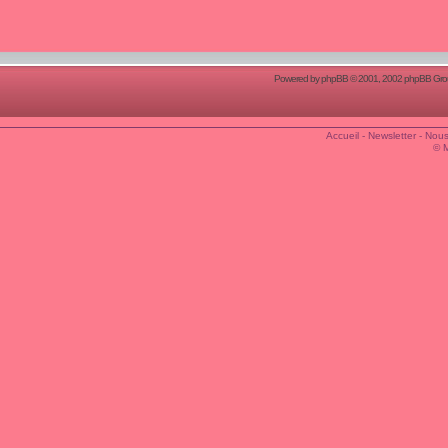
Powered by
phpBB
© 2001, 2002 phpBB Group
Accueil
-
Newsletter
-
Nous
© 