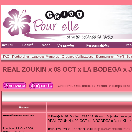
Accueil
Beauté
Mode
Peo
Vie priv�e
Personnalit�s
FAQ
Rechercher
Liste des Membres
Groupes d'utilisateurs
S'enregistrer
Profil
Se 
REAL ZOUKIN x 08 OCT x LA BODEGA x Jai
Grioo Pour Elle Index du Forum
->
Temps libre
Auteur
omax6mumcaraibes
Post� le: 01 Oct Ven, 2010 11:39 am
Sujet du message: 
REAL ZOUKIN x 08 OCT x LA BODEGA x Jairo Killer 
Inscrit le: 22 Oct 2008
Tous les renseignements sur
http://www.zoukin.com
Messages: 119