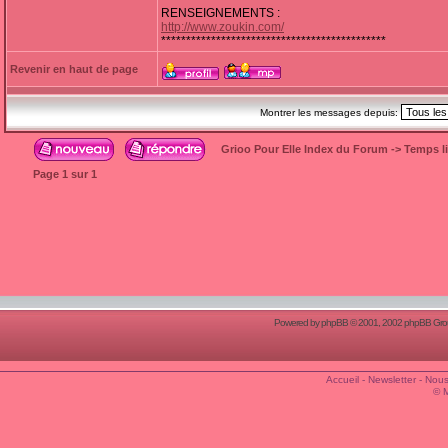
RENSEIGNEMENTS :
http://www.zoukin.com/
*********************************************
Revenir en haut de page
Montrer les messages depuis:
Grioo Pour Elle Index du Forum
->
Temps l
Page
1
sur
1
Powered by
phpBB
© 2001, 2002 phpBB Group
Accueil
-
Newsletter
-
Nous
© 