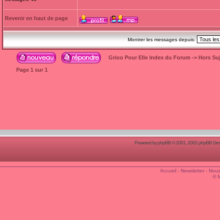
Revenir en haut de page
Montrer les messages depuis:
Grioo Pour Elle Index du Forum
->
Hors Suj
Page
1
sur
1
Powered by
phpBB
© 2001, 2002 phpBB Group
Accueil
-
Newsletter
-
Nous
© 