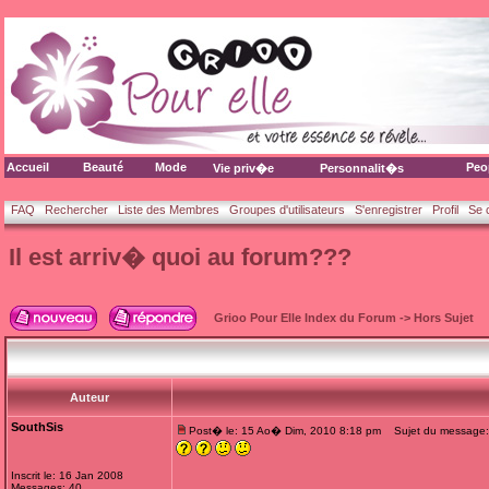
Accueil
Beauté
Mode
Peo
Vie priv�e
Personnalit�s
FAQ
Rechercher
Liste des Membres
Groupes d'utilisateurs
S'enregistrer
Profil
Se 
Il est arriv� quoi au forum???
Grioo Pour Elle Index du Forum
->
Hors Sujet
Auteur
SouthSis
Post� le: 15 Ao� Dim, 2010 8:18 pm
Sujet du message: I
Inscrit le: 16 Jan 2008
Messages: 40