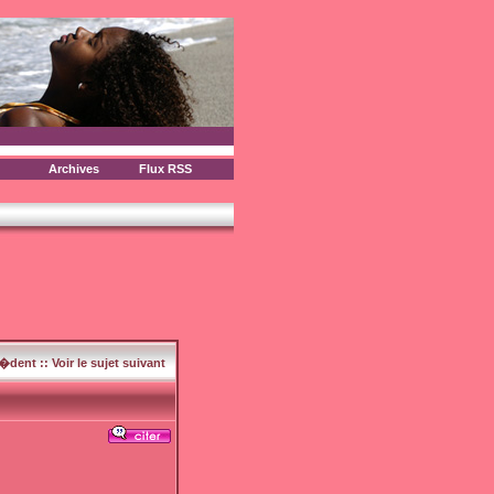
Archives
Flux RSS
c�dent
::
Voir le sujet suivant