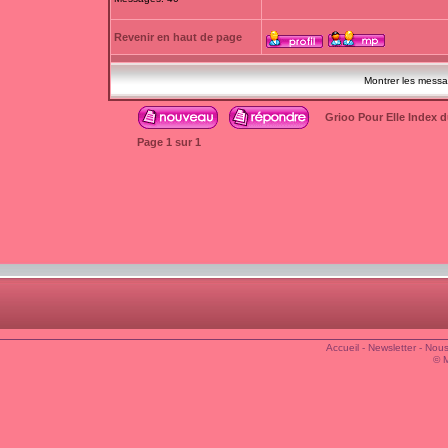
Revenir en haut de page
Montrer les mess
Grioo Pour Elle Index 
Page
1
sur
1
Accueil
-
Newsletter
-
Nous
© 