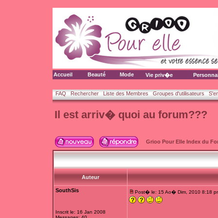
Accueil
Beauté
Mode
Vie priv�e
Personna
FAQ
Rechercher
Liste des Membres
Groupes d'utilisateurs
S'e
Il est arriv� quoi au forum???
Grioo Pour Elle Index du F
Auteur
SouthSis
Post� le: 15 Ao� Dim, 2010 8:18 p
Inscrit le: 16 Jan 2008
Messages: 40