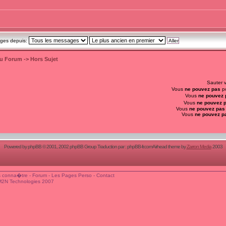
ages depuis:
du Forum
->
Hors Sujet
Sauter 
Vous
ne pouvez pas
po
Vous
ne pouvez 
Vous
ne pouvez 
Vous
ne pouvez pas
Vous
ne pouvez p
Powered by
phpBB
© 2001, 2002 phpBB Group Traduction par :
phpBB-fr.com
Airhead theme by
Zarron Media
2003
 conna�tre
-
Forum
-
Les Pages Perso
-
Contact
M2N Technologies 2007