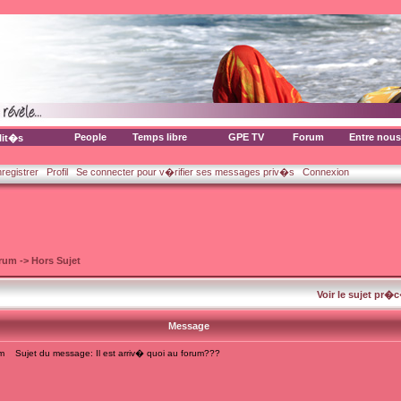
People
Temps libre
GPE TV
Forum
Entre nous
lit�s
nregistrer
Profil
Se connecter pour v�rifier ses messages priv�s
Connexion
orum
->
Hors Sujet
Voir le sujet pr�
Message
m
Sujet du message: Il est arriv� quoi au forum???