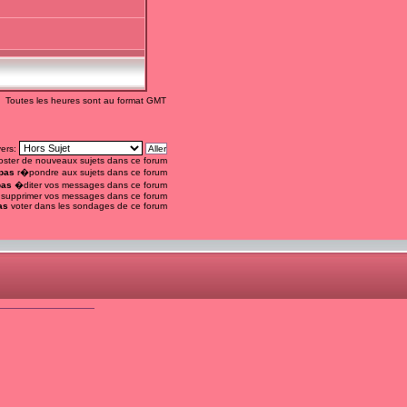
Toutes les heures sont au format GMT
vers:
ster de nouveaux sujets dans ce forum
pas
r�pondre aux sujets dans ce forum
pas
�diter vos messages dans ce forum
supprimer vos messages dans ce forum
as
voter dans les sondages de ce forum