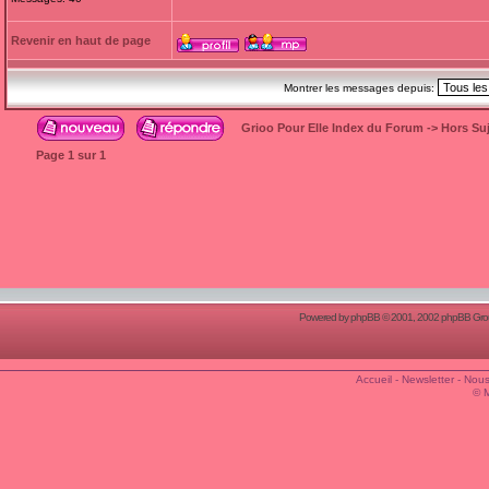
Revenir en haut de page
Montrer les messages depuis:
Grioo Pour Elle Index du Forum
->
Hors Suj
Page
1
sur
1
Powered by
phpBB
© 2001, 2002 phpBB Group
Accueil
-
Newsletter
-
Nous
© 