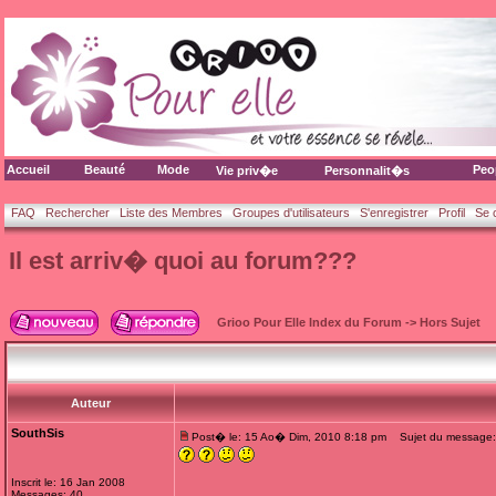
Accueil
Beauté
Mode
Peo
Vie priv�e
Personnalit�s
FAQ
Rechercher
Liste des Membres
Groupes d'utilisateurs
S'enregistrer
Profil
Se 
Il est arriv� quoi au forum???
Grioo Pour Elle Index du Forum
->
Hors Sujet
Auteur
SouthSis
Post� le: 15 Ao� Dim, 2010 8:18 pm
Sujet du message: I
Inscrit le: 16 Jan 2008
Messages: 40