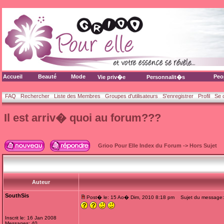
Accueil
Beauté
Mode
Peo
Vie priv�e
Personnalit�s
FAQ
Rechercher
Liste des Membres
Groupes d'utilisateurs
S'enregistrer
Profil
Se 
Il est arriv� quoi au forum???
Grioo Pour Elle Index du Forum
->
Hors Sujet
Auteur
SouthSis
Post� le: 15 Ao� Dim, 2010 8:18 pm
Sujet du message: I
Inscrit le: 16 Jan 2008
Messages: 40