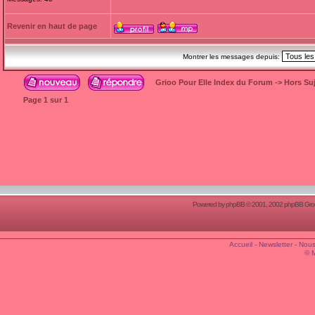
Revenir en haut de page
Montrer les messages depuis:
Grioo Pour Elle Index du Forum
->
Hors Suj
Page
1
sur
1
Powered by
phpBB
© 2001, 2002 phpBB Group
Accueil
-
Newsletter
-
Nous
© 