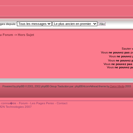
ages depuis:
du Forum
->
Hors Sujet
Sauter 
Vous
ne pouvez pas
po
Vous
ne pouvez 
Vous
ne pouvez 
Vous
ne pouvez pas
Vous
ne pouvez p
Powered by
phpBB
© 2001, 2002 phpBB Group Traduction par :
phpBB-fr.com
Airhead theme by
Zarron Media
2003
 conna�tre
-
Forum
-
Les Pages Perso
-
Contact
M2N Technologies 2007