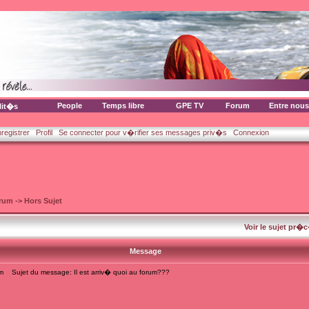
People
Temps libre
GPE TV
Forum
Entre nous
lit�s
nregistrer
Profil
Se connecter pour v�rifier ses messages priv�s
Connexion
orum
->
Hors Sujet
Voir le sujet pr�
Message
m
Sujet du message: Il est arriv� quoi au forum???