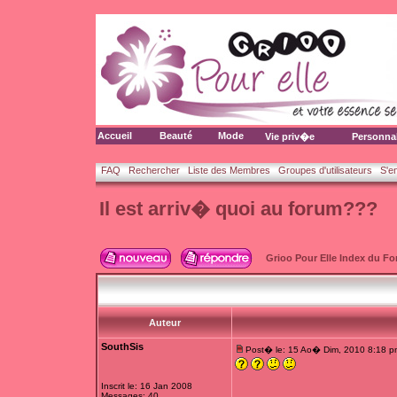
Accueil
Beauté
Mode
Vie priv�e
Personna
FAQ
Rechercher
Liste des Membres
Groupes d'utilisateurs
S'e
Il est arriv� quoi au forum???
Grioo Pour Elle Index du F
Auteur
SouthSis
Post� le: 15 Ao� Dim, 2010 8:18 p
Inscrit le: 16 Jan 2008
Messages: 40