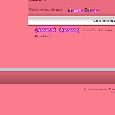
Revenir en haut de page
Montrer les mess
Grioo Pour Elle Index 
Page
1
sur
1
Accueil
-
Newsletter
-
Nous
© 