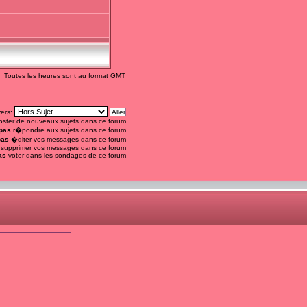
Toutes les heures sont au format GMT
vers:
ster de nouveaux sujets dans ce forum
pas
r�pondre aux sujets dans ce forum
pas
�diter vos messages dans ce forum
supprimer vos messages dans ce forum
as
voter dans les sondages de ce forum