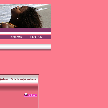
Archives
Flux RSS
c�dent
::
Voir le sujet suivant