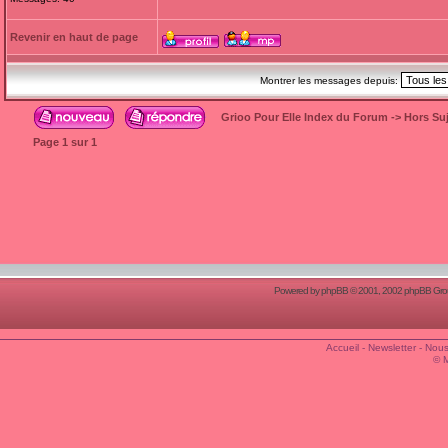
Revenir en haut de page
Montrer les messages depuis:
Grioo Pour Elle Index du Forum
->
Hors Suj
Page
1
sur
1
Powered by
phpBB
© 2001, 2002 phpBB Group
Accueil
-
Newsletter
-
Nous
© 