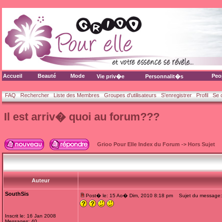
Accueil
Beauté
Mode
Peo
Vie priv�e
Personnalit�s
FAQ
Rechercher
Liste des Membres
Groupes d'utilisateurs
S'enregistrer
Profil
Se 
Il est arriv� quoi au forum???
Grioo Pour Elle Index du Forum
->
Hors Sujet
Auteur
SouthSis
Post� le: 15 Ao� Dim, 2010 8:18 pm
Sujet du message: I
Inscrit le: 16 Jan 2008
Messages: 40