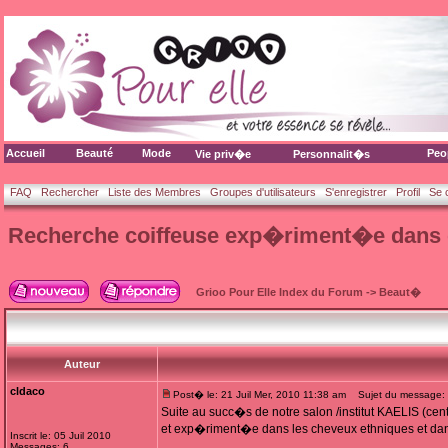
Accueil
Beauté
Mode
Peo
Vie priv�e
Personnalit�s
FAQ
Rechercher
Liste des Membres
Groupes d'utilisateurs
S'enregistrer
Profil
Se 
Recherche coiffeuse exp�riment�e dans 
Grioo Pour Elle Index du Forum
->
Beaut�
Auteur
cldaco
Post� le: 21 Juil Mer, 2010 11:38 am
Sujet du message: 
Suite au succ�s de notre salon /institut KAELIS (c
et exp�riment�e dans les cheveux ethniques et dans 
Inscrit le: 05 Juil 2010
Messages: 6