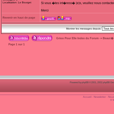
Localisation: Le Bourget
Si vous �tes int�ress� (e)s, veuillez nous contacte
Merci
Revenir en haut de page
Montrer les messages depuis:
Grioo Pour Elle Index du Forum
->
Beaut�
Page
1
sur
1
Powered by
phpBB
© 2001, 2002 phpBB Group
Accueil
-
Newsletter
-
Nous
© 