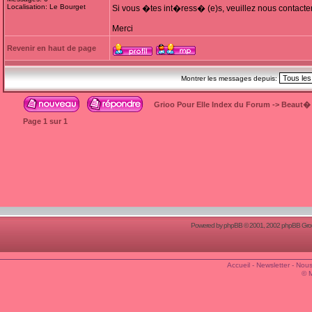
Localisation: Le Bourget
Si vous �tes int�ress� (e)s, veuillez nous contacte
Merci
Revenir en haut de page
Montrer les messages depuis:
Grioo Pour Elle Index du Forum
->
Beaut�
Page
1
sur
1
Powered by
phpBB
© 2001, 2002 phpBB Group
Accueil
-
Newsletter
-
Nous
© 