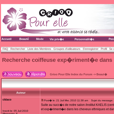
Accueil
Beauté
Mode
Peo
Vie priv�e
Personnalit�s
FAQ
Rechercher
Liste des Membres
Groupes d'utilisateurs
S'enregistrer
Profil
Se 
Recherche coiffeuse exp�riment�e dans 
Grioo Pour Elle Index du Forum
->
Beaut�
Auteur
cldaco
Post� le: 21 Juil Mer, 2010 11:38 am
Sujet du message: 
Suite au succ�s de notre salon /institut KAELIS (c
et exp�riment�e dans les cheveux ethniques et dans 
Inscrit le: 05 Juil 2010
Messages: 6