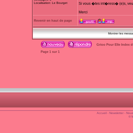
Localisation: Le Bourget
Si vous �tes int�ress� (e)s, veu
Merci
Revenir en haut de page
Montrer les mess
Grioo Pour Elle Index 
Page
1
sur
1
Accueil
-
Newsletter
-
Nous
© 