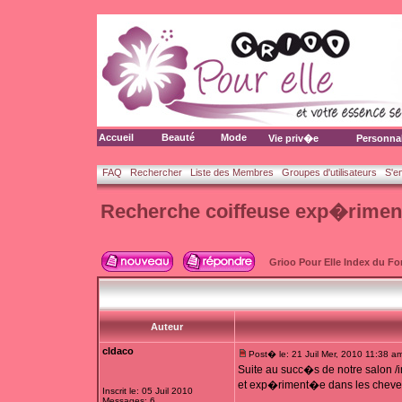
Accueil
Beauté
Mode
Vie priv�e
Personna
FAQ
Rechercher
Liste des Membres
Groupes d'utilisateurs
S'e
Recherche coiffeuse exp�rimen
Grioo Pour Elle Index du F
Auteur
cldaco
Post� le: 21 Juil Mer, 2010 11:38 a
Suite au succ�s de notre salon /
et exp�riment�e dans les cheveux
Inscrit le: 05 Juil 2010
Messages: 6