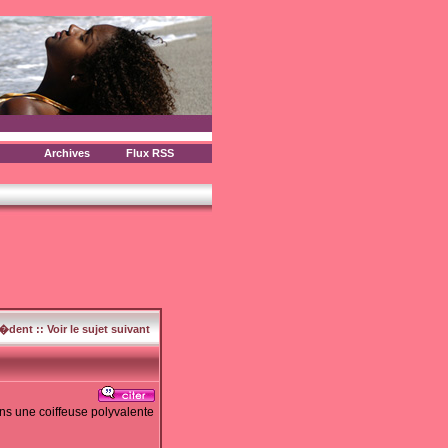
Archives
Flux RSS
c�dent
::
Voir le sujet suivant
ns une coiffeuse polyvalente