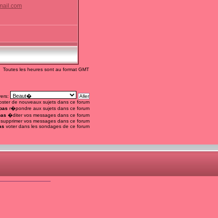
mail.com
Toutes les heures sont au format GMT
vers:
ster de nouveaux sujets dans ce forum
pas
r�pondre aux sujets dans ce forum
pas
�diter vos messages dans ce forum
supprimer vos messages dans ce forum
as
voter dans les sondages de ce forum