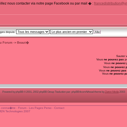
illez nous contacter via notre page Facebook ou par mail � :
francedistribution@y
ages depuis:
du Forum
->
Beaut�
Sauter 
Vous
ne pouvez pas
po
Vous
ne pouvez 
Vous
ne pouvez 
Vous
ne pouvez pas
Vous
ne pouvez p
Powered by
phpBB
© 2001, 2002 phpBB Group Traduction par :
phpBB-fr.com
Airhead theme by
Zarron Media
2003
 conna�tre
-
Forum
-
Les Pages Perso
-
Contact
M2N Technologies 2007