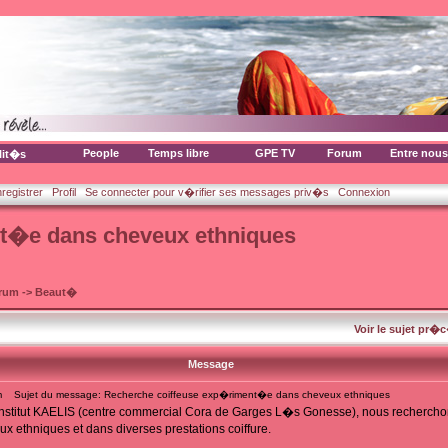
People
Temps libre
GPE TV
Forum
Entre nous
lit�s
nregistrer
Profil
Se connecter pour v�rifier ses messages priv�s
Connexion
t�e dans cheveux ethniques
orum
->
Beaut�
Voir le sujet pr�
Message
m
Sujet du message: Recherche coiffeuse exp�riment�e dans cheveux ethniques
institut KAELIS (centre commercial Cora de Garges L�s Gonesse), nous rechercho
 ethniques et dans diverses prestations coiffure.