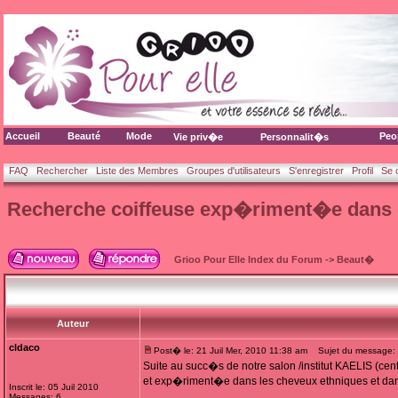
Accueil
Beauté
Mode
Peo
Vie priv�e
Personnalit�s
FAQ
Rechercher
Liste des Membres
Groupes d'utilisateurs
S'enregistrer
Profil
Se 
Recherche coiffeuse exp�riment�e dans 
Grioo Pour Elle Index du Forum
->
Beaut�
Auteur
cldaco
Post� le: 21 Juil Mer, 2010 11:38 am
Sujet du message: 
Suite au succ�s de notre salon /institut KAELIS (c
et exp�riment�e dans les cheveux ethniques et dans 
Inscrit le: 05 Juil 2010
Messages: 6