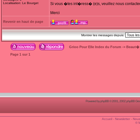
Localisation: Le Bourget
Si vous �tes int�ress� (e)s, veuillez nous contacte
Merci
Revenir en haut de page
Montrer les messages depuis:
Grioo Pour Elle Index du Forum
->
Beaut�
Page
1
sur
1
Powered by
phpBB
© 2001, 2002 phpBB Group
Accueil
-
Newsletter
-
Nous
© 