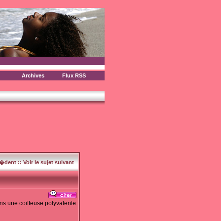
Archives
Flux RSS
c�dent
::
Voir le sujet suivant
ns une coiffeuse polyvalente