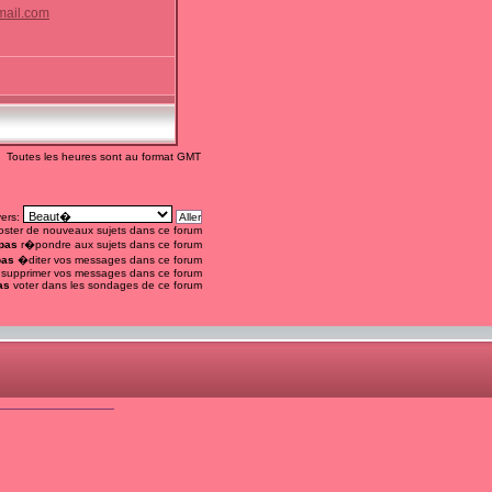
mail.com
Toutes les heures sont au format GMT
vers:
ster de nouveaux sujets dans ce forum
pas
r�pondre aux sujets dans ce forum
pas
�diter vos messages dans ce forum
supprimer vos messages dans ce forum
as
voter dans les sondages de ce forum