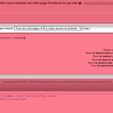
illez nous contacter via notre page Facebook ou par mail � :
francedistribution@y
ages depuis:
du Forum
->
Beaut�
Sauter 
Vous
ne pouvez pas
po
Vous
ne pouvez 
Vous
ne pouvez 
Vous
ne pouvez pas
Vous
ne pouvez p
Powered by
phpBB
© 2001, 2002 phpBB Group Traduction par :
phpBB-fr.com
Airhead theme by
Zarron Media
2003
 conna�tre
-
Forum
-
Les Pages Perso
-
Contact
M2N Technologies 2007