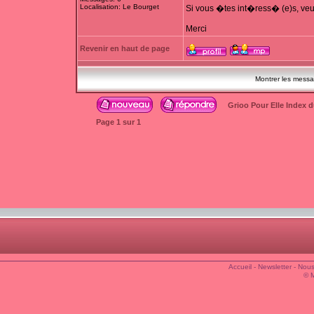
Localisation: Le Bourget
Si vous �tes int�ress� (e)s, veu
Merci
Revenir en haut de page
Montrer les mess
Grioo Pour Elle Index 
Page
1
sur
1
Accueil
-
Newsletter
-
Nous
© 