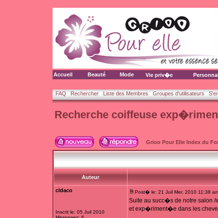
Accueil
Beauté
Mode
Vie priv�e
Personna
FAQ
Rechercher
Liste des Membres
Groupes d'utilisateurs
S'e
Recherche coiffeuse exp�rimen
Grioo Pour Elle Index du F
Auteur
cldaco
Post� le: 21 Juil Mer, 2010 11:38 a
Suite au succ�s de notre salon /
et exp�riment�e dans les cheveux
Inscrit le: 05 Juil 2010
Messages: 6