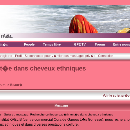
People
Temps libre
GPE TV
Forum
Entre nous
lit�s
nregistrer
Profil
Se connecter pour v�rifier ses messages priv�s
Connexion
t�e dans cheveux ethniques
orum
->
Beaut�
Voir le sujet pr�
Message
m
Sujet du message: Recherche coiffeuse exp�riment�e dans cheveux ethniques
institut KAELIS (centre commercial Cora de Garges L�s Gonesse), nous rechercho
 ethniques et dans diverses prestations coiffure.