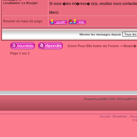
Localisation: Le Bourget
Si vous �tes int�ress� (e)s, veuillez nous contacte
Merci
Revenir en haut de page
Montrer les messages depuis:
Grioo Pour Elle Index du Forum
->
Beaut�
Page
1
sur
1
Powered by
phpBB
© 2001, 2002 phpBB Group
Accueil
-
Newsletter
-
Nous
© 