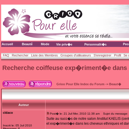
Accueil
Beauté
Mode
Peo
Vie priv�e
Personnalit�s
FAQ
Rechercher
Liste des Membres
Groupes d'utilisateurs
S'enregistrer
Profil
Se 
Recherche coiffeuse exp�riment�e dans 
Grioo Pour Elle Index du Forum
->
Beaut�
Auteur
cldaco
Post� le: 21 Juil Mer, 2010 11:38 am
Sujet du message: 
Suite au succ�s de notre salon /institut KAELIS (c
et exp�riment�e dans les cheveux ethniques et dans 
Inscrit le: 05 Juil 2010
Messages: 6