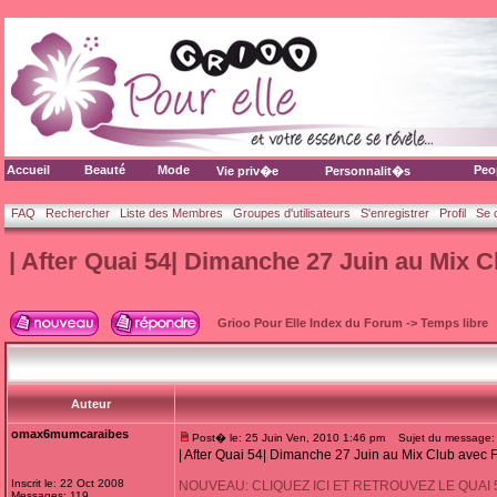
Accueil
Beauté
Mode
Peo
Vie priv�e
Personnalit�s
FAQ
Rechercher
Liste des Membres
Groupes d'utilisateurs
S'enregistrer
Profil
Se 
| After Quai 54| Dimanche 27 Juin au Mix C
Grioo Pour Elle Index du Forum
->
Temps libre
Auteur
omax6mumcaraibes
Post� le: 25 Juin Ven, 2010 1:46 pm
Sujet du message: | 
| After Quai 54| Dimanche 27 Juin au Mix Club avec F
Inscrit le: 22 Oct 2008
NOUVEAU: CLIQUEZ ICI ET RETROUVEZ LE QUAI
Messages: 119