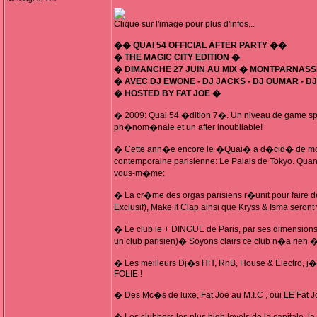
Clique sur l'image pour plus d'infos...
�� QUAI 54 OFFICIAL AFTER PARTY ��
� THE MAGIC CITY EDITION �
� DIMANCHE 27 JUIN AU MIX � MONTPARNASS
� AVEC DJ EWONE - DJ JACKS - DJ OUMAR - DJ
� HOSTED BY FAT JOE �
� 2009: Quai 54 �dition 7�. Un niveau de game sp
ph�nom�nale et un after inoubliable!
� Cette ann�e encore le �Quai� a d�cid� de monte
contemporaine parisienne: Le Palais de Tokyo. Qu
vous-m�me:
� La cr�me des orgas parisiens r�unit pour faire 
Exclusif), Make It Clap ainsi que Kryss & Isma seron
� Le club le + DINGUE de Paris, par ses dimension
un club parisien)� Soyons clairs ce club n�a rien
� Les meilleurs Dj�s HH, RnB, House & Electro, j
FOLIE !
� Des Mc�s de luxe, Fat Joe au M.I.C , oui LE Fat Jo