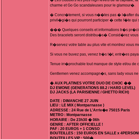
� Les clubbers les plus high levels de la capitale, la
charme et Go Go scandaleuses pour le glamour�.
� Concr�tement, si vous n��tes pas � l�after du �
privil�gi�s qui pourront participer � cette f�te 
��� Quelques conseils et informations tr�s pr�
Des bracelets seront distribu�s� Consid�rez vous 
R�servez votre table au plus vite et montrez vous mo
Si vous ne buvez pas, venez tr�s t�t, entr�es paya
Tenue irr�prochable tout manque de style et/ou d
Gentlemen venez accompagn�s, sans lady vous ne re
� AUX PLATINES VOTRE DUO DE CHOC ��
DJ EWONE (GENERATIONS 88.2 / HARD LEVEL)
DJ JACKS (LA PARISIENNE / GHETTO RICH)
DATE : DIMANCHE 27 JUIN
LIEU : LE MIX ( Montparnasse )
ADRESSE : 24 Rue de L'Arriv�e 75015 Paris
METRO : Montparnasse
HORAIRE : De 23h30 � 06h
GENRE : AFTER OFFICIELLE !
PAF : 20 EUROS + 1 CONSO
BOUTEILLES : 150 EUROS EN SALLE x 4PERSO
BOUTEILLES VIP : 500�