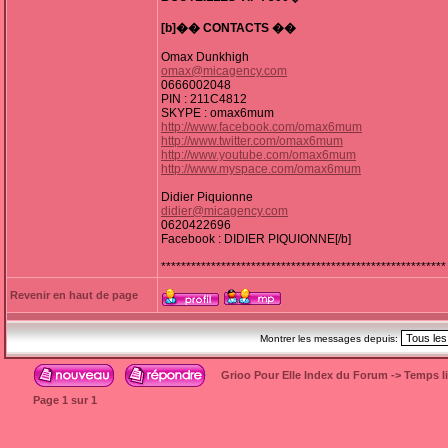
[b]�� CONTACTS ��
Omax Dunkhigh
omax@micagency.com
0666002048
PIN : 211C4812
SKYPE : omax6mum
http://www.facebook.com/omax6mum
http://www.twitter.com/omax6mum
http://www.youtube.com/omax6mum
http://www.myspace.com/omax6mum
Didier Piquionne
didier@micagency.com
0620422696
Facebook : DIDIER PIQUIONNE[/b]
*********************************************************
Revenir en haut de page
Montrer les messages depuis:
Grioo Pour Elle Index du Forum
->
Temps l
Page
1
sur
1