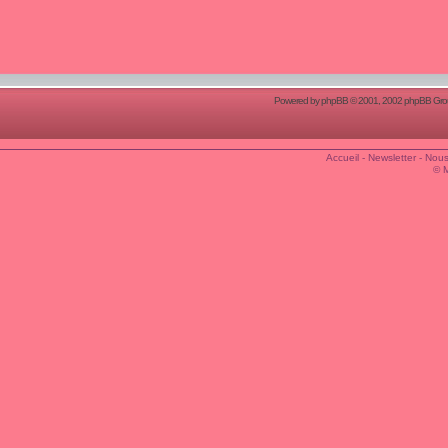
Powered by
phpBB
© 2001, 2002 phpBB Group
Accueil
-
Newsletter
-
Nous
© 