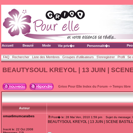
Accueil
Beauté
Mode
Peo
Vie priv�e
Personnalit�s
FAQ
Rechercher
Liste des Membres
Groupes d'utilisateurs
S'enregistrer
Profil
Se 
BEAUTYSOUL KREYOL | 13 JUIN | SCENE
Grioo Pour Elle Index du Forum
->
Temps libre
Auteur
omax6mumcaraibes
Post� le: 28 Mai Ven, 2010 1:59 pm
Sujet du message:
BEAUTYSOUL KREYOL | 13 JUIN | SCENE BASTILL
Inscrit le: 22 Oct 2008
Messages: 119