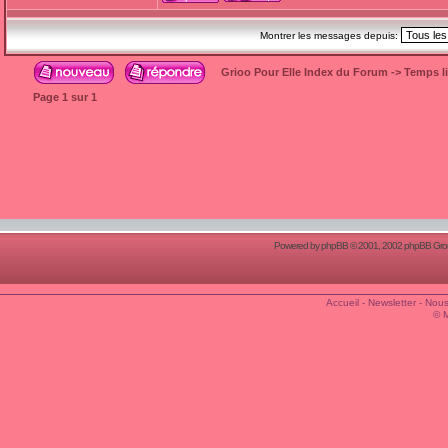
Montrer les messages depuis:
Grioo Pour Elle Index du Forum
->
Temps l
Page
1
sur
1
Powered by
phpBB
© 2001, 2002 phpBB Group
Accueil
-
Newsletter
-
Nous
© 