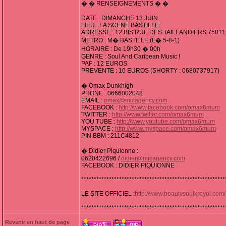
� � RENSEIGNEMENTS � �
DATE : DIMANCHE 13 JUIN
LIEU : LA SCENE BASTILLE
ADRESSE : 12 BIS RUE DES TAILLANDIERS 75011
METRO : M� BASTILLE (L� 5-8-1)
HORAIRE : De 19h30 � 00h
GENRE : Soul And Caribean Music !
PAF : 12 EUROS
PREVENTE : 10 EUROS (SHORTY : 0680737917)
� Omax Dunkhigh
PHONE : 0666002048
EMAIL :
omax@micagency.com
FACEBOOK :
http://www.facebook.com/omax6mum
TWITTER :
http://www.twitter.com/omax6mum
YOU TUBE :
http://www.youtube.com/omax6mum
MYSPACE :
http://www.myspace.com/omax6mum
PIN BBM : 211C4812
� Didier Piquionne :
0620422696 /
didier@micagency.com
FACEBOOK : DIDIER PIQUIONNE
*********************************************************
LE SITE OFFICIEL :
http://www.beautysoulkreyol.com/
*********************************************************
Revenir en haut de page