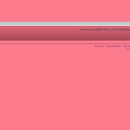
Powered by
phpBB
© 2001, 2002 phpBB Group
Accueil
-
Newsletter
-
Nous
© 