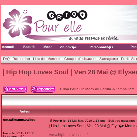
Accueil
Beauté
Mode
Peo
Vie priv�e
Personnalit�s
FAQ
Rechercher
Liste des Membres
Groupes d'utilisateurs
S'enregistrer
Profil
Se 
| Hip Hop Loves Soul | Ven 28 Mai @ Elyse
Grioo Pour Elle Index du Forum
->
Temps libre
Auteur
omax6mumcaraibes
Post� le: 18 Mai Mar, 2010 1:18 pm
Sujet du message: | 
| Hip Hop Loves Soul | Ven 28 Mai @ Elys�e Montma
Inscrit le: 22 Oct 2008
www.hiphoplovessoul.fr !!
Messages: 119