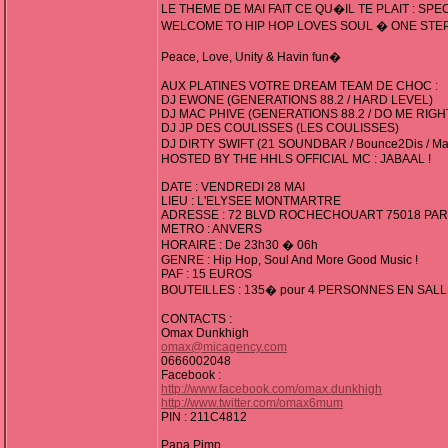
LE THEME DE MAI FAIT CE QU�IL TE PLAIT : SP
WELCOME TO HIP HOP LOVES SOUL � ONE STE
Peace, Love, Unity & Havin fun�
AUX PLATINES VOTRE DREAM TEAM DE CHOC :
DJ EWONE (GENERATIONS 88.2 / HARD LEVEL)
DJ MAC PHIVE (GENERATIONS 88.2 / DO ME RIGH
DJ JP DES COULISSES (LES COULISSES)
DJ DIRTY SWIFT (21 SOUNDBAR / Bounce2Dis / Ma
HOSTED BY THE HHLS OFFICIAL MC : JABAAL !
DATE : VENDREDI 28 MAI
LIEU : L'ELYSEE MONTMARTRE
ADRESSE : 72 BLVD ROCHECHOUART 75018 PAR
METRO : ANVERS
HORAIRE : De 23h30 � 06h
GENRE : Hip Hop, Soul And More Good Music !
PAF : 15 EUROS
BOUTEILLES : 135� pour 4 PERSONNES EN SAL
CONTACTS :
Omax Dunkhigh
omax@micagency.com
0666002048
Facebook :
http://www.facebook.com/omax.dunkhigh
http://www.twitter.com/omax6mum
PIN : 211C4812
Papa Pimp