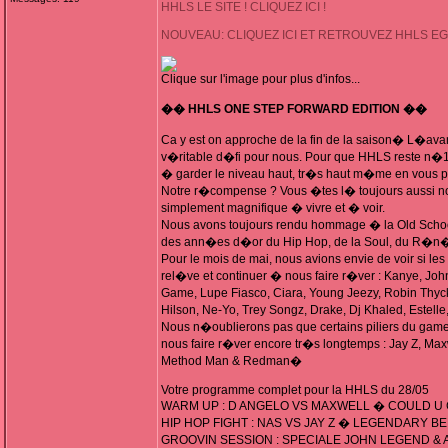
HHLS LE SITE ! CLIQUEZ ICI !
NOUVEAU: CLIQUEZ ICI ET RETROUVEZ HHLS E
Clique sur l'image pour plus d'infos...
�� HHLS ONE STEP FORWARD EDITION ��
Ca y est on approche de la fin de la saison� L�ava
v�ritable d�fi pour nous. Pour que HHLS reste n�1 
� garder le niveau haut, tr�s haut m�me en vous pr
Notre r�compense ? Vous �tes l� toujours aussi n
simplement magnifique � vivre et � voir.
Nous avons toujours rendu hommage � la Old School, 
des ann�es d�or du Hip Hop, de la Soul, du R�
Pour le mois de mai, nous avions envie de voir si les
rel�ve et continuer � nous faire r�ver : Kanye, Joh
Game, Lupe Fiasco, Ciara, Young Jeezy, Robin Thyc
Hilson, Ne-Yo, Trey Songz, Drake, Dj Khaled, Estell
Nous n�oublierons pas que certains piliers du game s
nous faire r�ver encore tr�s longtemps : Jay Z, Max
Method Man & Redman�
Votre programme complet pour la HHLS du 28/05
WARM UP : D ANGELO VS MAXWELL � COULD U
HIP HOP FIGHT : NAS VS JAY Z � LEGENDARY BE
GROOVIN SESSION : SPECIALE JOHN LEGEND & 