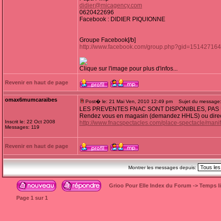
didier@micagency.com
0620422696
Facebook : DIDIER PIQUIONNE
Groupe Facebook[/b]
http://www.facebook.com/group.php?gid=15142716
Clique sur l'image pour plus d'infos...
Revenir en haut de page
omax6mumcaraibes
Post� le: 21 Mai Ven, 2010 12:49 pm
Sujet du message
LES PREVENTES FNAC SONT DISPONIBLES, PAS U
Rendez vous en magasin (demandez HHLS) ou direct
Inscrit le: 22 Oct 2008
http://www.fnacspectacles.com/place-spectacle/ma
Messages: 119
Revenir en haut de page
Montrer les messages depuis:
Grioo Pour Elle Index du Forum
->
Temps l
Page
1
sur
1