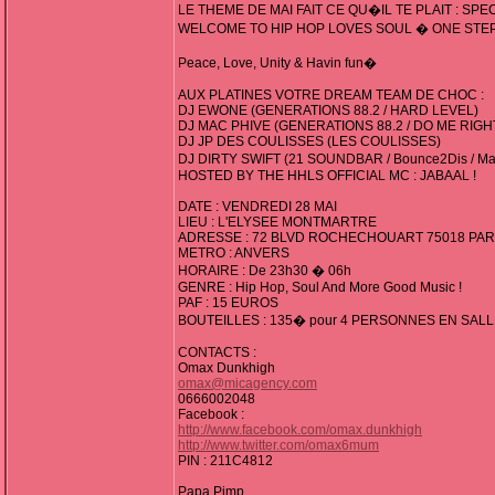
LE THEME DE MAI FAIT CE QU�IL TE PLAIT : SP
WELCOME TO HIP HOP LOVES SOUL � ONE STE
Peace, Love, Unity & Havin fun�
AUX PLATINES VOTRE DREAM TEAM DE CHOC :
DJ EWONE (GENERATIONS 88.2 / HARD LEVEL)
DJ MAC PHIVE (GENERATIONS 88.2 / DO ME RIGH
DJ JP DES COULISSES (LES COULISSES)
DJ DIRTY SWIFT (21 SOUNDBAR / Bounce2Dis / Ma
HOSTED BY THE HHLS OFFICIAL MC : JABAAL !
DATE : VENDREDI 28 MAI
LIEU : L'ELYSEE MONTMARTRE
ADRESSE : 72 BLVD ROCHECHOUART 75018 PAR
METRO : ANVERS
HORAIRE : De 23h30 � 06h
GENRE : Hip Hop, Soul And More Good Music !
PAF : 15 EUROS
BOUTEILLES : 135� pour 4 PERSONNES EN SAL
CONTACTS :
Omax Dunkhigh
omax@micagency.com
0666002048
Facebook :
http://www.facebook.com/omax.dunkhigh
http://www.twitter.com/omax6mum
PIN : 211C4812
Papa Pimp