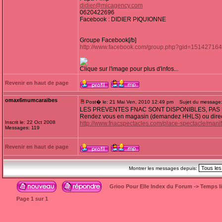
didier@micagency.com
0620422696
Facebook : DIDIER PIQUIONNE
Groupe Facebook[/b]
http://www.facebook.com/group.php?gid=15142716
Clique sur l'image pour plus d'infos...
Revenir en haut de page
omax6mumcaraibes
Post� le: 21 Mai Ven, 2010 12:49 pm
Sujet du message
LES PREVENTES FNAC SONT DISPONIBLES, PAS U
Rendez vous en magasin (demandez HHLS) ou direct
Inscrit le: 22 Oct 2008
http://www.fnacspectacles.com/place-spectacle/ma
Messages: 119
Revenir en haut de page
Montrer les messages depuis:
Grioo Pour Elle Index du Forum
->
Temps l
Page
1
sur
1