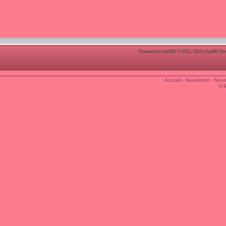
Powered by
phpBB
© 2001, 2002 phpBB Group
Accueil
-
Newsletter
-
Nous
© 