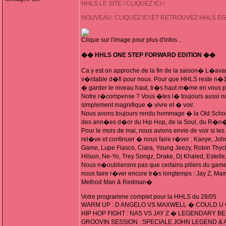
HHLS LE SITE ! CLIQUEZ ICI !
NOUVEAU: CLIQUEZ ICI ET RETROUVEZ HHLS E
Clique sur l'image pour plus d'infos...
�� HHLS ONE STEP FORWARD EDITION ��
Ca y est on approche de la fin de la saison� L�ava
v�ritable d�fi pour nous. Pour que HHLS reste n�1 
� garder le niveau haut, tr�s haut m�me en vous pr
Notre r�compense ? Vous �tes l� toujours aussi n
simplement magnifique � vivre et � voir.
Nous avons toujours rendu hommage � la Old School, 
des ann�es d�or du Hip Hop, de la Soul, du R�
Pour le mois de mai, nous avions envie de voir si les
rel�ve et continuer � nous faire r�ver : Kanye, Joh
Game, Lupe Fiasco, Ciara, Young Jeezy, Robin Thyc
Hilson, Ne-Yo, Trey Songz, Drake, Dj Khaled, Estell
Nous n�oublierons pas que certains piliers du game s
nous faire r�ver encore tr�s longtemps : Jay Z, Max
Method Man & Redman�
Votre programme complet pour la HHLS du 28/05
WARM UP : D ANGELO VS MAXWELL � COULD U
HIP HOP FIGHT : NAS VS JAY Z � LEGENDARY BE
GROOVIN SESSION : SPECIALE JOHN LEGEND & 