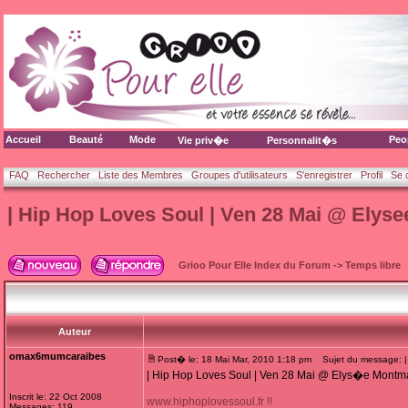
Accueil
Beauté
Mode
Peo
Vie priv�e
Personnalit�s
FAQ
Rechercher
Liste des Membres
Groupes d'utilisateurs
S'enregistrer
Profil
Se 
| Hip Hop Loves Soul | Ven 28 Mai @ Elyse
Grioo Pour Elle Index du Forum
->
Temps libre
Auteur
omax6mumcaraibes
Post� le: 18 Mai Mar, 2010 1:18 pm
Sujet du message: | 
| Hip Hop Loves Soul | Ven 28 Mai @ Elys�e Montma
Inscrit le: 22 Oct 2008
www.hiphoplovessoul.fr !!
Messages: 119