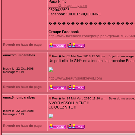
Papa Pimp
didier@micagency.com
0620422696
Facebook : DIDIER PIQUIONNE
� � � � � � � � � � � � � � � � � � �
Groupe Facebook
http://www.facebook.com/group.php?gid=40707954
Revenir en haut de page
omax6mumcaraibes
Post� le: 05 Mai Mer, 2010 12:58 pm
Sujet du message:
Un petit clip de G'NY en attendant la prochaine Beaut
Inscrit le: 22 Oct 2008
Messages: 119
http://www.beautysoulkreyol.com
Revenir en haut de page
omax6mumcaraibes
Post� le: 14 Mai Ven, 2010 11:20 am
Sujet du message:
A VOIR ABSOLUMENT !!
CLIQUEZ VITE !!
Inscrit le: 22 Oct 2008
Messages: 119
Revenir en haut de page