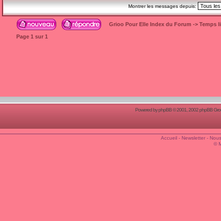
Montrer les messages depuis:
Grioo Pour Elle Index du Forum
->
Temps l
Page
1
sur
1
Powered by
phpBB
© 2001, 2002 phpBB Group
Accueil
-
Newsletter
-
Nous
© 