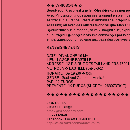
� � LYRICSON � �
Beautysoul Kreyol est une fen�tre d�expression pou
Avec Mr Lyricson, nous sommes vraiment en plein de
se fixer sur la France. Rasta et ambassadeur d�un 
Assasins) ou avec des artistes World tel que Manu C
l�ouverture sur le monde, sa voix, magnifique, expr
aujourd�hui� Apr�s 2 albums consacr�s par la critiqu
embarquiez pour un voyage aux pays des positives v
RENSEIGNEMENTS :
DATE : DIMANCHE 16 MAI
LIEU : LA SCENE BASTILLE
ADRESSE : 12 BIS RUE DES TAILLANDIERS 75011
METRO : M� BASTILLE (L� 5-8-1)
HORAIRE : De 19h30 � 00h
GENRE : Soul And Caribean Music !
PAF : 12 EUROS
PREVENTE : 10 EUROS (SHORTY : 0680737917)
� � � � � � � � � � � � � � � � � � �
CONTACTS :
Omax Dunkhigh
omax@micagency.com
0666002048
Facebook : OMAX DUNKHIGH
http://www.twitter.com/omax6mum