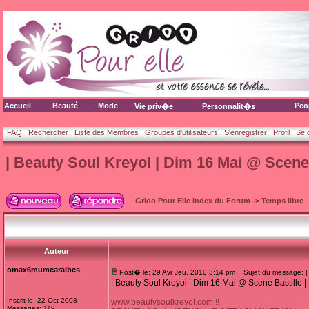
Accueil
Beauté
Mode
Peo
Vie priv�e
Personnalit�s
FAQ
Rechercher
Liste des Membres
Groupes d'utilisateurs
S'enregistrer
Profil
Se 
| Beauty Soul Kreyol | Dim 16 Mai @ Scene 
Grioo Pour Elle Index du Forum
->
Temps libre
Auteur
omax6mumcaraibes
Post� le: 29 Avr Jeu, 2010 3:14 pm
Sujet du message: | B
| Beauty Soul Kreyol | Dim 16 Mai @ Scene Bastille |
Inscrit le: 22 Oct 2008
www.beautysoulkreyol.com !!
Messages: 119