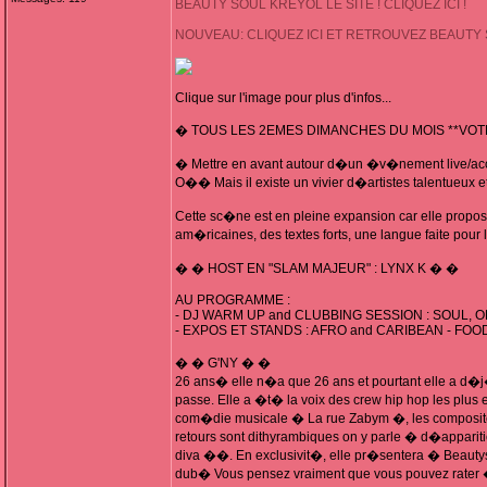
BEAUTY SOUL KREYOL LE SITE ! CLIQUEZ ICI !
NOUVEAU: CLIQUEZ ICI ET RETROUVEZ BEAUTY
Clique sur l'image pour plus d'infos...
� TOUS LES 2EMES DIMANCHES DU MOIS **VOT
� Mettre en avant autour d�un �v�nement live/acous
O�� Mais il existe un vivier d�artistes talentueux
Cette sc�ne est en pleine expansion car elle propo
am�ricaines, des textes forts, une langue faite pour
� � HOST EN "SLAM MAJEUR" : LYNX K � �
AU PROGRAMME :
- DJ WARM UP and CLUBBING SESSION : SOUL,
- EXPOS ET STANDS : AFRO and CARIBEAN - FOOD
� � G'NY � �
26 ans� elle n�a que 26 ans et pourtant elle a d�
passe. Elle a �t� la voix des crew hip hop les plu
com�die musicale � La rue Zabym �, les compositeu
retours sont dithyrambiques on y parle � d�appari
diva ��. En exclusivit�, elle pr�sentera � Beautysou
dub� Vous pensez vraiment que vous pouvez rater