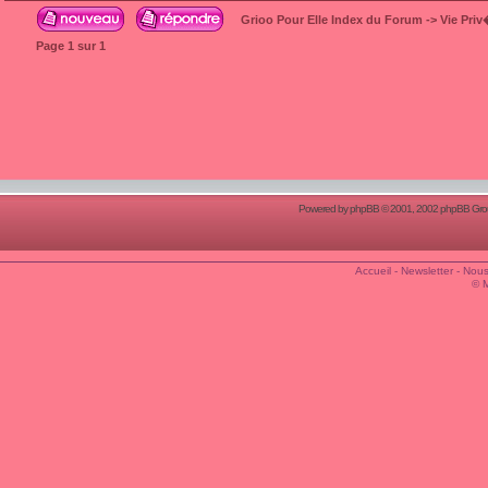
Grioo Pour Elle Index du Forum
->
Vie Pri
Page
1
sur
1
Powered by
phpBB
© 2001, 2002 phpBB Group
Accueil
-
Newsletter
-
Nous
© 