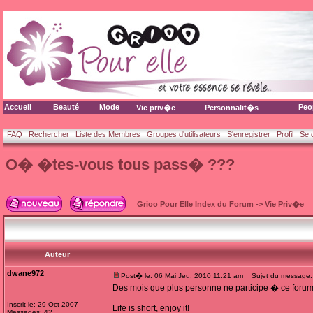
Accueil
Beauté
Mode
Peo
Vie priv�e
Personnalit�s
FAQ
Rechercher
Liste des Membres
Groupes d'utilisateurs
S'enregistrer
Profil
Se 
O� �tes-vous tous pass� ???
Grioo Pour Elle Index du Forum
->
Vie Priv�e
Auteur
dwane972
Post� le: 06 Mai Jeu, 2010 11:21 am
Sujet du message:
Des mois que plus personne ne participe � ce forum
_________________
Inscrit le: 29 Oct 2007
Life is short, enjoy it!
Messages: 42