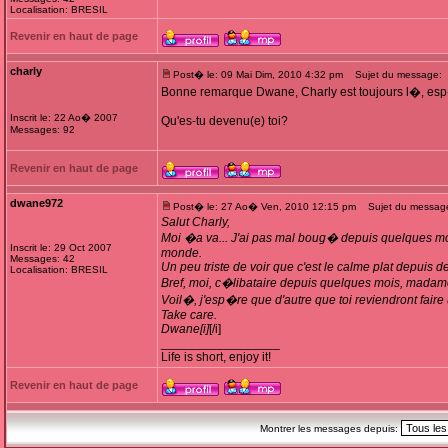
Localisation: BRESIL
Revenir en haut de page
charly
Post� le: 09 Mai Dim, 2010 4:32 pm
Sujet du message:
Bonne remarque Dwane, Charly est toujours l�, esp
Inscrit le: 22 Ao� 2007
Qu'es-tu devenu(e) toi?
Messages: 92
Revenir en haut de page
dwane972
Post� le: 27 Ao� Ven, 2010 12:15 pm
Sujet du message:
Salut Charly,
Moi �a va... J'ai pas mal boug� depuis quelques mois
Inscrit le: 29 Oct 2007
monde.
Messages: 42
Un peu triste de voir que c'est le calme plat depuis 
Localisation: BRESIL
Bref, moi, c�libataire depuis quelques mois, madame vo
Voil�, j'esp�re que d'autre que toi reviendront faire u
Take care.
Dwane[i]
[/i]
_________________
Life is short, enjoy it!
Revenir en haut de page
Montrer les messages depuis: