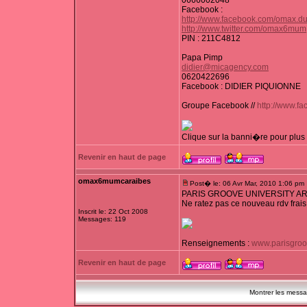
0666002048
Facebook :
http://www.facebook.com/omax.d
http://www.twitter.com/omax6mum
PIN : 211C4812
Papa Pimp
didier@micagency.com
0620422696
Facebook : DIDIER PIQUIONNE
Groupe Facebook //
http://www.
Clique sur la banni�re pour plus d
Revenir en haut de page
omax6mumcaraibes
Post� le: 06 Avr Mar, 2010 1:06 pm
PARIS GROOVE UNIVERSITY ARR
Ne ratez pas ce nouveau rdv frais ! 
Inscrit le: 22 Oct 2008
Messages: 119
Renseignements :
www.parisgroo
Revenir en haut de page
Montrer les mess