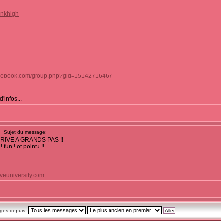
unkhigh
facebook.com/group.php?gid=15142716467
'infos...
Sujet du message:
IVE A GRANDS PAS !!
fun ! et pointu !!
veuniversity.com
ages depuis: