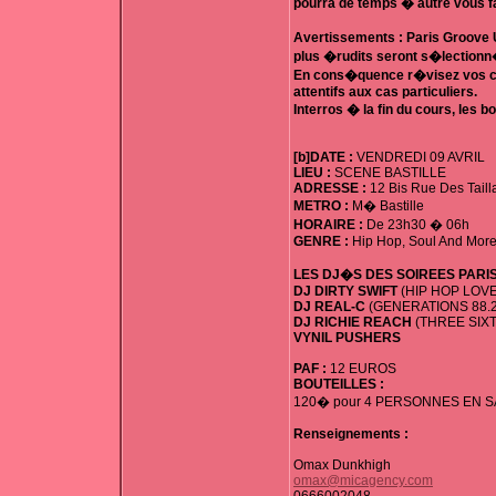
pourra de temps � autre vous fa
Avertissements : Paris Groove 
plus �rudits seront s�lectionn
En cons�quence r�visez vos cl
attentifs aux cas particuliers.
Interros � la fin du cours, le
[b]DATE :
VENDREDI 09 AVRIL
LIEU :
SCENE BASTILLE
ADRESSE :
12 Bis Rue Des Taill
METRO :
M� Bastille
HORAIRE :
De 23h30 � 06h
GENRE :
Hip Hop, Soul And More
LES DJ�S DES SOIREES PARIS
DJ DIRTY SWIFT
(HIP HOP LOVE
DJ REAL-C
(GENERATIONS 88.2
DJ RICHIE REACH
(THREE SIXTY
VYNIL PUSHERS
PAF :
12 EUROS
BOUTEILLES :
120� pour 4 PERSONNES EN S
Renseignements :
Omax Dunkhigh
omax@micagency.com