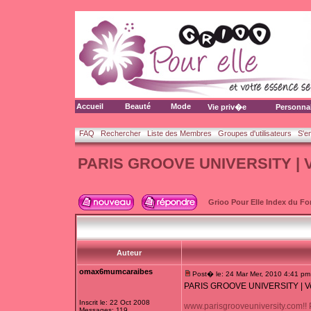
Accueil
Beauté
Mode
Vie priv�e
Personna
FAQ
Rechercher
Liste des Membres
Groupes d'utilisateurs
S'e
PARIS GROOVE UNIVERSITY | Ven
Grioo Pour Elle Index du F
Auteur
omax6mumcaraibes
Post� le: 24 Mar Mer, 2010 4:41 pm
PARIS GROOVE UNIVERSITY | Ven 
Inscrit le: 22 Oct 2008
www.parisgrooveuniversity.com!
Messages: 119