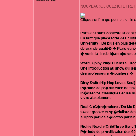
NOUVEAU: CLIQUEZ ICI ET RE
Clique sur l'image pour plus d'info
Paris est sans conteste la capi
En tant que place forte des cul
University ! De plus en plus 
de grande qualit� � Paris et 
� venir, la fin de l�ann�e est
Warm Up by Vinyl Pushers : Do
Une introduction au show qui s
des professeurs � pushers �
Dirty Swift (Hip Hop Loves Soul
P�riode de pr�dilection de fin 
in�dite vos classiques et les b
vivre absolument.
Real C (G�n�rations / Do Me Rig
sweet groove et sp�cialiste des 
surpris par les s�lectas parisi
Richie Reach (Crib/Three Sixty 
P�riode de pr�dilection des 6