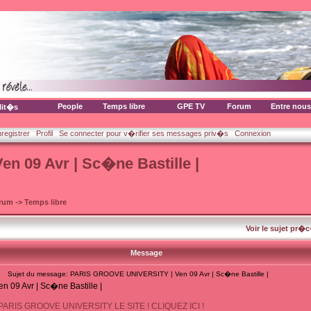
People
Temps libre
GPE TV
Forum
Entre nous
lit�s
nregistrer
Profil
Se connecter pour v�rifier ses messages priv�s
Connexion
 09 Avr | Sc�ne Bastille |
orum
->
Temps libre
Voir le sujet pr�
Message
Sujet du message: PARIS GROOVE UNIVERSITY | Ven 09 Avr | Sc�ne Bastille |
09 Avr | Sc�ne Bastille |
! PARIS GROOVE UNIVERSITY LE SITE ! CLIQUEZ ICI !