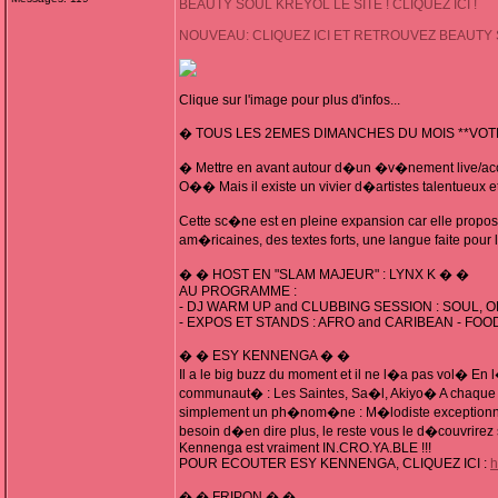
BEAUTY SOUL KREYOL LE SITE ! CLIQUEZ ICI !
NOUVEAU: CLIQUEZ ICI ET RETROUVEZ BEAUTY
Clique sur l'image pour plus d'infos...
� TOUS LES 2EMES DIMANCHES DU MOIS **VOT
� Mettre en avant autour d�un �v�nement live/acous
O�� Mais il existe un vivier d�artistes talentueux
Cette sc�ne est en pleine expansion car elle propo
am�ricaines, des textes forts, une langue faite pour
� � HOST EN "SLAM MAJEUR" : LYNX K � �
AU PROGRAMME :
- DJ WARM UP and CLUBBING SESSION : SOUL,
- EXPOS ET STANDS : AFRO and CARIBEAN - FOOD
� � ESY KENNENGA � �
Il a le big buzz du moment et il ne l�a pas vol� E
communaut� : Les Saintes, Sa�l, Akiyo� A chaque p
simplement un ph�nom�ne : M�lodiste exceptionnel,
besoin d�en dire plus, le reste vous le d�couvrir
Kennenga est vraiment IN.CRO.YA.BLE !!!
POUR ECOUTER ESY KENNENGA, CLIQUEZ ICI :
h
� � FRIPON � �