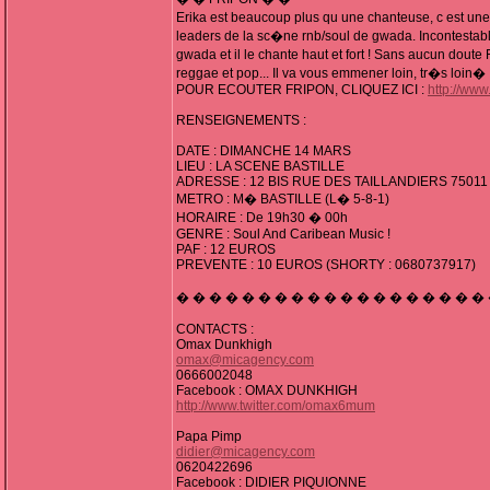
Erika est beaucoup plus qu une chanteuse, c est une 
leaders de la sc�ne rnb/soul de gwada. Incontesta
gwada et il le chante haut et fort ! Sans aucun dout
reggae et pop... Il va vous emmener loin, tr�s loin�
POUR ECOUTER FRIPON, CLIQUEZ ICI :
http://ww
RENSEIGNEMENTS :
DATE : DIMANCHE 14 MARS
LIEU : LA SCENE BASTILLE
ADRESSE : 12 BIS RUE DES TAILLANDIERS 75011
METRO : M� BASTILLE (L� 5-8-1)
HORAIRE : De 19h30 � 00h
GENRE : Soul And Caribean Music !
PAF : 12 EUROS
PREVENTE : 10 EUROS (SHORTY : 0680737917)
� � � � � � � � � � � � � � � � � � �
CONTACTS :
Omax Dunkhigh
omax@micagency.com
0666002048
Facebook : OMAX DUNKHIGH
http://www.twitter.com/omax6mum
Papa Pimp
didier@micagency.com
0620422696
Facebook : DIDIER PIQUIONNE