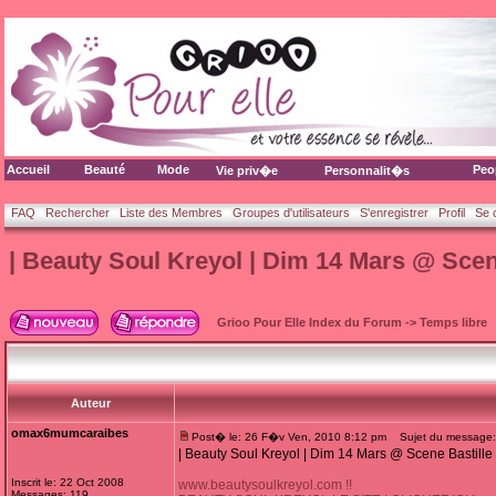
Accueil
Beauté
Mode
Peo
Vie priv�e
Personnalit�s
FAQ
Rechercher
Liste des Membres
Groupes d'utilisateurs
S'enregistrer
Profil
Se 
| Beauty Soul Kreyol | Dim 14 Mars @ Scene
Grioo Pour Elle Index du Forum
->
Temps libre
Auteur
omax6mumcaraibes
Post� le: 26 F�v Ven, 2010 8:12 pm
Sujet du message: |
| Beauty Soul Kreyol | Dim 14 Mars @ Scene Bastille 
Inscrit le: 22 Oct 2008
www.beautysoulkreyol.com !!
Messages: 119