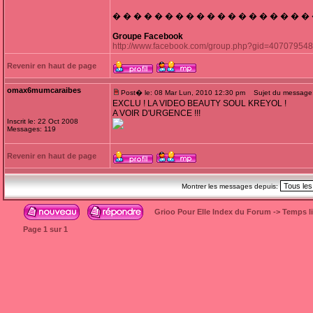
� � � � � � � � � � � � � � � � � � �
Groupe Facebook
http://www.facebook.com/group.php?gid=40707954
Revenir en haut de page
omax6mumcaraibes
Post� le: 08 Mar Lun, 2010 12:30 pm
Sujet du message
EXCLU ! LA VIDEO BEAUTY SOUL KREYOL !
A VOIR D'URGENCE !!!
Inscrit le: 22 Oct 2008
Messages: 119
Revenir en haut de page
Montrer les messages depuis:
Grioo Pour Elle Index du Forum
->
Temps l
Page
1
sur
1