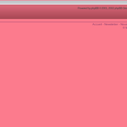
Powered by
phpBB
© 2001, 2002 phpBB Group
Accueil
-
Newsletter
-
Nous
© 