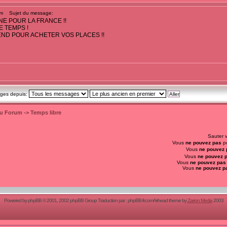
pm
Sujet du message:
E POUR LA FRANCE !!
E TEMPS !
END POUR ACHETER VOS PLACES !!
ages depuis:
du Forum
->
Temps libre
Sauter 
Vous
ne pouvez pas
po
Vous
ne pouvez 
Vous
ne pouvez 
Vous
ne pouvez pas
Vous
ne pouvez p
Powered by
phpBB
© 2001, 2002 phpBB Group Traduction par :
phpBB-fr.com
Airhead theme by
Zarron Media
2003