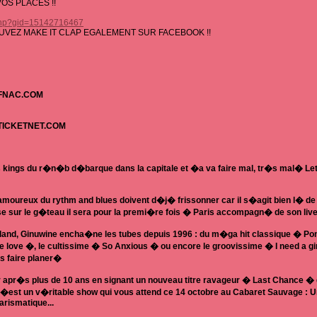
S PLACES !!
.php?gid=15142716467
UVEZ MAKE IT CLAP EGALEMENT SUR FACEBOOK !!
FNAC.COM
TICKETNET.COM
s kings du r�n�b d�barque dans la capitale et �a va faire mal, tr�s mal� Let
s amoureux du rythm and blues doivent d�j� frissonner car il s�agit bien l� d
e sur le g�teau il sera pour la premi�re fois � Paris accompagn� de son live
and, Ginuwine encha�ne les tubes depuis 1996 : du m�ga hit classique � Pon
ve �, le cultissime � So Anxious � ou encore le groovissime � I need a girl 
s faire planer�
per apr�s plus de 10 ans en signant un nouveau titre ravageur � Last Chance � 
 c�est un v�ritable show qui vous attend ce 14 octobre au Cabaret Sauvage : U
harismatique...