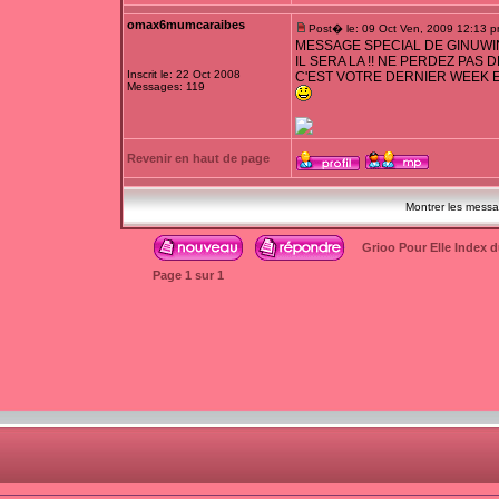
omax6mumcaraibes
Post� le: 09 Oct Ven, 2009 12:13 
MESSAGE SPECIAL DE GINUWIN
IL SERA LA !! NE PERDEZ PAS D
Inscrit le: 22 Oct 2008
C'EST VOTRE DERNIER WEEK 
Messages: 119
Revenir en haut de page
Montrer les mess
Grioo Pour Elle Index 
Page
1
sur
1