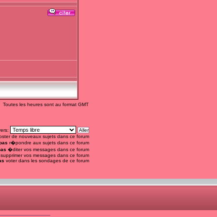
Toutes les heures sont au format GMT
vers:
ster de nouveaux sujets dans ce forum
pas
r�pondre aux sujets dans ce forum
pas
�diter vos messages dans ce forum
supprimer vos messages dans ce forum
as
voter dans les sondages de ce forum