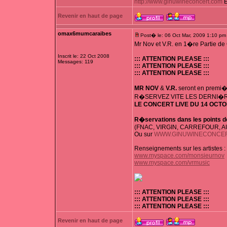
http://www.ginuwineconcert.com
E
Revenir en haut de page
omax6mumcaraibes
Post� le: 06 Oct Mar, 2009 1:10 pm
Mr Nov et V.R. en 1�re Partie de 
Inscrit le: 22 Oct 2008
::: ATTENTION PLEASE :::
Messages: 119
::: ATTENTION PLEASE :::
::: ATTENTION PLEASE :::
MR NOV
&
V.R.
seront en premi�
R�SERVEZ VITE LES DERNI�
LE CONCERT LIVE DU 14 OCT
R�servations dans les points d
(FNAC, VIRGIN, CARREFOUR, AU
Ou sur
WWW.GINUWINECONCE
Renseignements sur les artistes :
www.myspace.com/monsieurnov
www.myspace.com/vrmusic
::: ATTENTION PLEASE :::
::: ATTENTION PLEASE :::
::: ATTENTION PLEASE :::
Revenir en haut de page