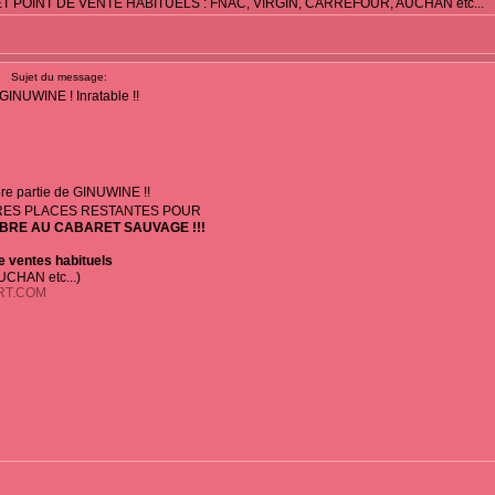
T POINT DE VENTE HABITUELS : FNAC, VIRGIN, CARREFOUR, AUCHAN etc...
Sujet du message:
GINUWINE ! Inratable !!
re partie de GINUWINE !!
RES PLACES RESTANTES POUR
OBRE AU CABARET SAUVAGE !!!
e ventes habituels
CHAN etc...)
RT.COM