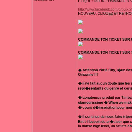
CLIQUEZ POUR COMMANDER VO
http://www.facebook.com/group
NOUVEAU: CLIQUEZ ET RETRO
COMMANDE TON TICKET SUR 
COMMANDE TON TICKET SUR 
� Attention Paris City, l�un de
Ginuwine !!!
� Il ne fait aucun doute que le
repr�sentants du genre et ceris
� Longtemps produit par Timbal
glamourissime � When we make lo
� cours d�inspiration pour nou
� Il continue de nous faire tri
Est t il besoin de pr�ciser que
la danse high level, un artiste c