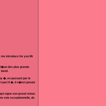
 me introduce for you Mr
e l�un des plus grands
 band.
y �, en passant par le
part II �, il n�est jamais
qui signe son grand retour.
ne voix exceptionnelle, de