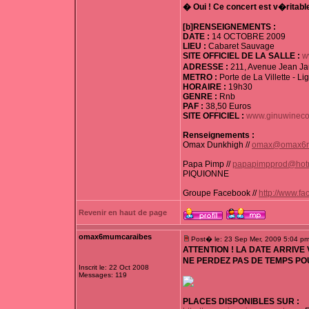
� Oui ! Ce concert est v�rita
[b]RENSEIGNEMENTS :
DATE :
14 OCTOBRE 2009
LIEU :
Cabaret Sauvage
SITE OFFICIEL DE LA SALLE :
w
ADRESSE :
211, Avenue Jean J
METRO :
Porte de La Villette - Li
HORAIRE :
19h30
GENRE :
Rnb
PAF :
38,50 Euros
SITE OFFICIEL :
www.ginuwineco
Renseignements :
Omax Dunkhigh //
omax@omax6
Papa Pimp //
papapimpprod@hot
PIQUIONNE
Groupe Facebook //
http://www.
Revenir en haut de page
omax6mumcaraibes
Post� le: 23 Sep Mer, 2009 5:04 p
ATTENTION ! LA DATE ARRIVE V
NE PERDEZ PAS DE TEMPS P
Inscrit le: 22 Oct 2008
Messages: 119
PLACES DISPONIBLES SUR :