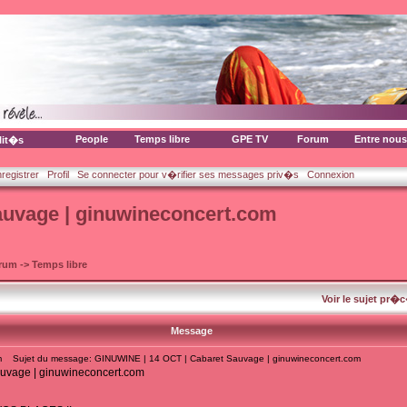
People
Temps libre
GPE TV
Forum
Entre nous
lit�s
nregistrer
Profil
Se connecter pour v�rifier ses messages priv�s
Connexion
auvage | ginuwineconcert.com
orum
->
Temps libre
Voir le sujet pr�
Message
m
Sujet du message: GINUWINE | 14 OCT | Cabaret Sauvage | ginuwineconcert.com
uvage | ginuwineconcert.com