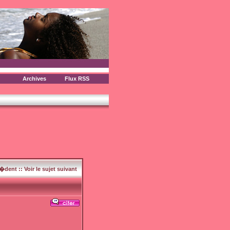
Archives
Flux RSS
c�dent
::
Voir le sujet suivant