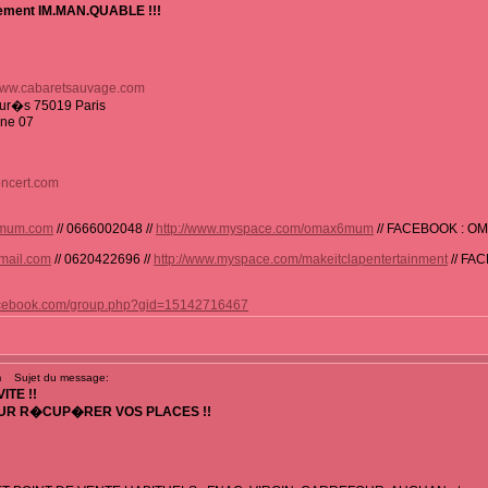
blement IM.MAN.QUABLE !!!
ww.cabaretsauvage.com
aur�s 75019 Paris
gne 07
ncert.com
mum.com
// 0666002048 //
http://www.myspace.com/omax6mum
// FACEBOOK : O
mail.com
// 0620422696 //
http://www.myspace.com/makeitclapentertainment
// FA
facebook.com/group.php?gid=15142716467
m
Sujet du message:
ITE !!
OUR R�CUP�RER VOS PLACES !!